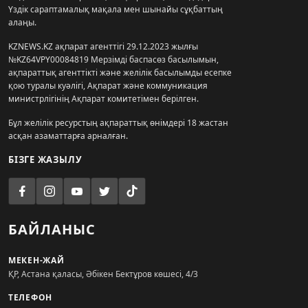
Үздік сараптамалық мақала мен шынайы сұқбаттың
алаңы.
KZNEWS.KZ ақпарат агенттігі 29.12.2023 жылғы
№KZ64VPY00084819 Мерзімді баспасөз басылымын,
ақпараттық агенттікті және желілік басылымды есепке
қою туралы куәлігі, Ақпарат және коммуникация
министрлігінің Ақпарат комитетімен берілген.
Бұл желілік ресурстың ақпараттық өнімдері 18 жастан
асқан азаматтарға арналған.
БІЗГЕ ЖАЗЫЛУ
БАЙЛАНЫС
МЕКЕН-ЖАЙ
ҚР, Астана қаласы, Әбікен Бектұров көшесі, 4/3
ТЕЛЕФОН