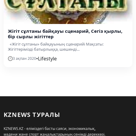
Жігіт сұлтаны байқауы сценарий, Сегіз қырлы,
бір сырлы жігіттер
«Жігіт сұлтаны» байқауының сценарийі Мақсаты:
Жігіттерімізді батырлыққа, шешенді...
•
Lifestyle
3 ақпан 2020
KZNEWS ТУРАЛЫ
KZNEWS.KZ - еліміздегі басты саяси, экономикалық,
мәдени және спорт жаңалықтарының сенімді дереккөзі.