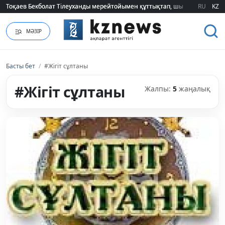
Тоқаев Бекболат Тілеуханды мерейтойымен құттықтап, шығармашылық т
Тоқаев Бекболат Тілеуханды мерейтойымен құттықтап, шығармашылық т
RU
KZ
МӘЗІР
Басты бет
/
#Жігіт сұлтаны
#Жігіт сұлтаны
Жалпы:
5
жаңалық