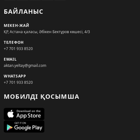
БАЙЛАНЫС
МЕКЕН-ЖАЙ
ҚР, Астана қаласы, Әбікен Бектұров көшесі, 4/3
ТЕЛЕФОН
+7 701 933 8520
EMAIL
aktan.yeltay@gmail.com
WHATSAPP
+7 701 933 8520
МОБИЛДІ ҚОСЫМША