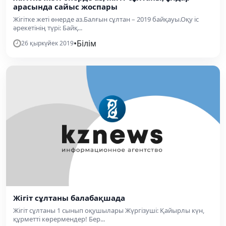
арасында сайыс жоспары
Жігітке жеті өнерде аз.Балғын сұлтан – 2019 байқауы.Оқу іс
әрекетінің түрі: Байқ...
•
Білім
26 қыркүйек 2019
Жігіт сұлтаны балабақшада
Жігіт сұлтаны 1 сынып оқушылары Жүргізуші: Қайырлы күн,
құрметті көрермендер! Бер...