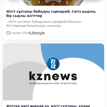
Жігіт сұлтаны байқауы сценарий, Сегіз қырлы,
бір сырлы жігіттер
«Жігіт сұлтаны» байқауының сценарийі Мақсаты:
Жігіттерімізді батырлыққа, шешенді...
•
Lifestyle
3 ақпан 2020
Жігітке жеті өнерде аз, жігіт сұлтаны, ұлдар