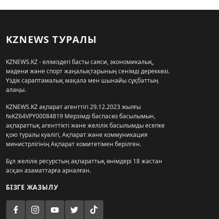
KZNEWS ТУРАЛЫ
KZNEWS.KZ - еліміздегі басты саяси, экономикалық,
мәдени және спорт жаңалықтарының сенімді дереккөзі.
Үздік сараптамалық мақала мен шынайы сұқбаттың
алаңы.
KZNEWS.KZ ақпарат агенттігі 29.12.2023 жылғы
№KZ64VPY00084819 Мерзімді баспасөз басылымын,
ақпараттық агенттікті және желілік басылымды есепке
қою туралы куәлігі, Ақпарат және коммуникация
министрлігінің Ақпарат комитетімен берілген.
Бұл желілік ресурстың ақпараттық өнімдері 18 жастан
асқан азаматтарға арналған.
БІЗГЕ ЖАЗЫЛУ