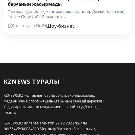
барғанын жасырмады
Танымал қытайлық және америкалық актер Джеки Чан өзінің
"Never Grow Up" ("Ешқашан е...
•
Шоу-бизнес
2 желтоқсан 2018
KZNEWS ТУРАЛЫ
KZNEWS.KZ - еліміздегі басты саяси, экономикалық,
мәдени және спорт жаңалықтарының сенімді дереккөзі.
Үздік сараптамалық мақала мен шынайы сұқбаттың
алаңы.
KZNEWS.KZ ақпарат агенттігі 29.12.2023 жылғы
№KZ64VPY00084819 Мерзімді баспасөз басылымын,
ақпараттық агенттікті және желілік басылымды есепке