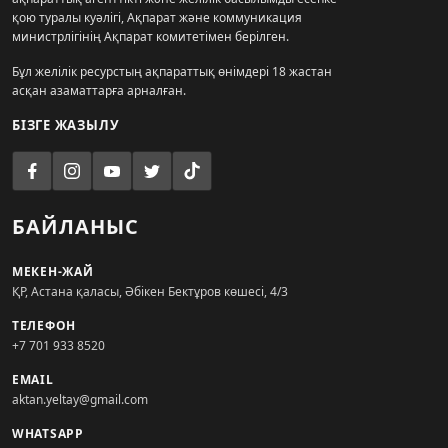
қою туралы куәлігі, Ақпарат және коммуникация
министрлігінің Ақпарат комитетімен берілген.
Бұл желілік ресурстың ақпараттық өнімдері 18 жастан
асқан азаматтарға арналған.
БІЗГЕ ЖАЗЫЛУ
БАЙЛАНЫС
МЕКЕН-ЖАЙ
ҚР, Астана қаласы, Әбікен Бектұров көшесі, 4/3
ТЕЛЕФОН
+7 701 933 8520
EMAIL
aktan.yeltay@gmail.com
WHATSAPP