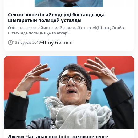
Секске көнетін әйелдерді бостандыққа
шығаратын полицей ұсталды
Өзіне тағылған айыпты мойындамай отыр. АҚШ-тың Огайо
штатында полиция қызметкері...
•
Шоу-бизнес
13 наурыз 2019
Джеки Чан арақ көп ішіп, жезөкшелерге