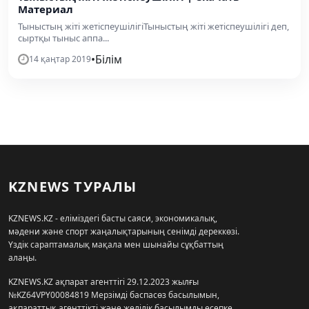
Материал
Тыныстың жіті жетіспеушілігіТыныстың жіті жетіспеушілігі деп,
сыртқы тыныс аппа...
•
Білім
14 қаңтар 2019
KZNEWS ТУРАЛЫ
KZNEWS.KZ - еліміздегі басты саяси, экономикалық,
мәдени және спорт жаңалықтарының сенімді дереккөзі.
Үздік сараптамалық мақала мен шынайы сұқбаттың
алаңы.
KZNEWS.KZ ақпарат агенттігі 29.12.2023 жылғы
№KZ64VPY00084819 Мерзімді баспасөз басылымын,
ақпараттық агенттікті және желілік басылымды есепке