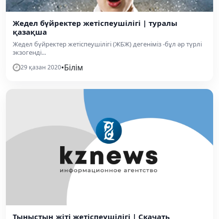
Жедел бүйректер жетіспеушілігі | туралы
қазақша
Жедел бүйректер жетіспеушілігі (ЖБЖ) дегеніміз -бұл әр түрлі
экзогенді...
•
Білім
29 қазан 2020
Тыныстың жіті жетіспеушілігі | Скачать