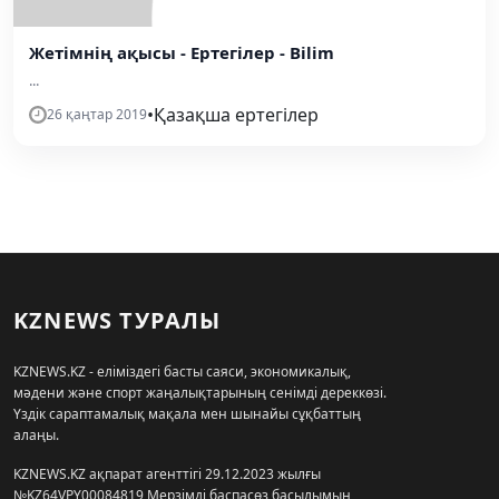
Жетімнің ақысы - Ертегілер - Bilim
...
•
Қазақша ертегілер
26 қаңтар 2019
KZNEWS ТУРАЛЫ
KZNEWS.KZ - еліміздегі басты саяси, экономикалық,
мәдени және спорт жаңалықтарының сенімді дереккөзі.
Үздік сараптамалық мақала мен шынайы сұқбаттың
алаңы.
KZNEWS.KZ ақпарат агенттігі 29.12.2023 жылғы
№KZ64VPY00084819 Мерзімді баспасөз басылымын,