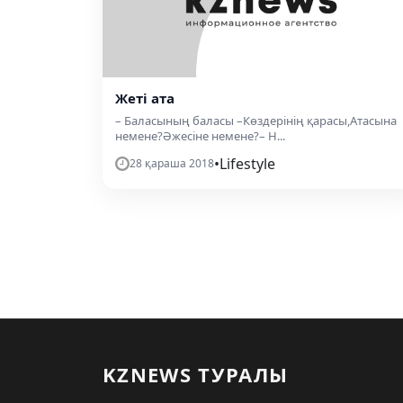
Жеті ата
– Баласының баласы –Көздерінің қарасы,Атасына
немене?Әжесіне немене?– Н...
•
Lifestyle
28 қараша 2018
KZNEWS ТУРАЛЫ