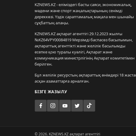
KZNEWS.KZ - еліміздегі басты саяси, экономикалық,
мәдени және спорт жаңалықтарының сенімді
дереккөзі. Үздік сараптамалық мақала мен шынайы
сұқбаттың алаңы.
KZNEWS.KZ ақпарат агенттігі 29.12.2023 жылғы
№KZ64VPY00084819 Мерзімді баспасөз басылымын,
ақпараттық агенттікті және желілік басылымды
есепке қою туралы куәлігі, Ақпарат және
коммуникация министрлігінің Ақпарат комитетімен
берілген.
Бұл желілік ресурстың ақпараттық өнімдері 18 жаста
асқан азаматтарға арналған.
БІЗГЕ ЖАЗЫЛУ
© 2026. KZNEWS.KZ ақпарат агенттігі