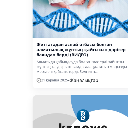
Жеті атадан аспай отбасы болған
алматылық жұптың қайғысын дәрігер
баяндап берді (ВИДЕО)
Алматыда қабылдауда болған жас ерлі-зайыпты
жұптың тағдыры қоғамды алаңдататын маңызды
мәселені қайта көтерді. Белгілі п...
•
Жаңалықтар
21 қараша 2025