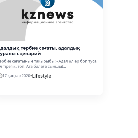
адалдық тәрбие сағаты, адалдық
туралы сценарий
әрбие сағатының тақырыбы: «Адал ұл ер боп туса,
л тірегі»І топ. Ата балаға сыншыІ...
•
Lifestyle
17 қаңтар 2020