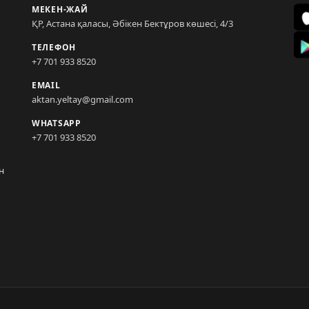
МЕКЕН-ЖАЙ
ҚР, Астана қаласы, Әбікен Бектұров көшесі, 4/3
ТЕЛЕФОН
+7 701 933 8520
EMAIL
aktan.yeltay@gmail.com
WHATSAPP
+7 701 933 8520
н