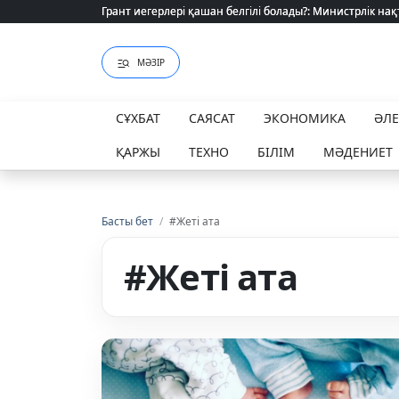
Грант иегерлері қашан белгілі болады?: Министрлік нақ
Грант иегерлері қашан белгілі болады?: Министрлік нақ
МӘЗІР
СҰХБАТ
САЯСАТ
ЭКОНОМИКА
ӘЛ
ҚАРЖЫ
ТЕХНО
БІЛІМ
МӘДЕНИЕТ
Басты бет
/
#Жеті ата
#Жеті ата