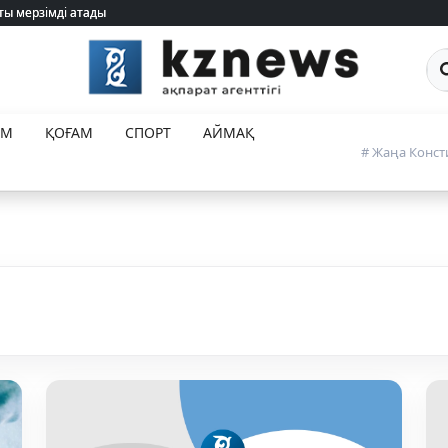
ты мерзімді атады
ты мерзімді атады
Са
ЕМ
ҚОҒАМ
СПОРТ
АЙМАҚ
# Жаңа Конст