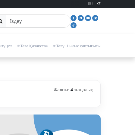
RU
KZ
йттан іздеу
итуция
# Таза Қазақстан
# Таяу Шығыс қақтығысы
Жалпы:
4
жаңалық