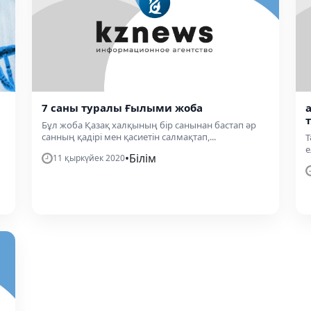
7 саны туралы Ғылыми жоба
Бұл жоба Қазақ халқының бір санынан бастап әр
санның қадірі мен қасиетін салмақтап,...
Т
е
•
Білім
11 қыркүйек 2020