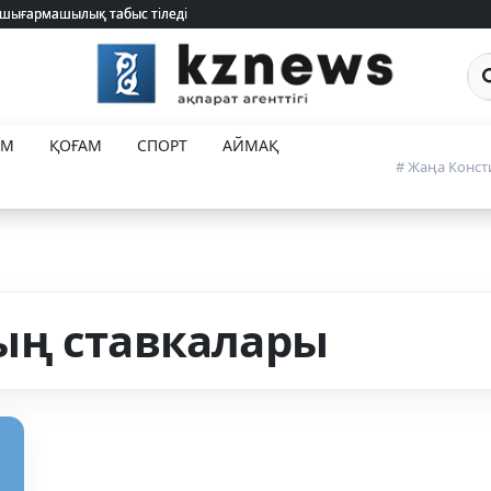
 шығармашылық табыс тіледі
 шығармашылық табыс тіледі
Са
ЕМ
ҚОҒАМ
СПОРТ
АЙМАҚ
# Жаңа Конст
ың ставкалары