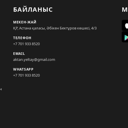
БАЙЛАНЫС
М
МЕКЕН-ЖАЙ
ҚР, Астана қаласы, Әбікен Бектұров көшесі, 4/3
ТЕЛЕФОН
+7 701 933 8520
EMAIL
aktan.yeltay@gmail.com
WHATSAPP
+7 701 933 8520
н