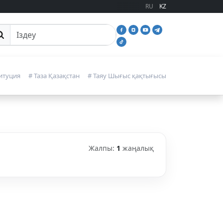
RU
KZ
йттан іздеу
итуция
# Таза Қазақстан
# Таяу Шығыс қақтығысы
Жалпы:
1
жаңалық