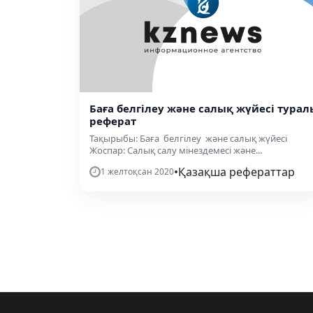
Баға белгілеу және салық жүйесі турал
реферат
Тақырыбы: Баға белгілеу және салық жүйесі
Жоспар: Салық салу мінездемесі және...
•
Қазақша рефераттар
1 желтоқсан 2020