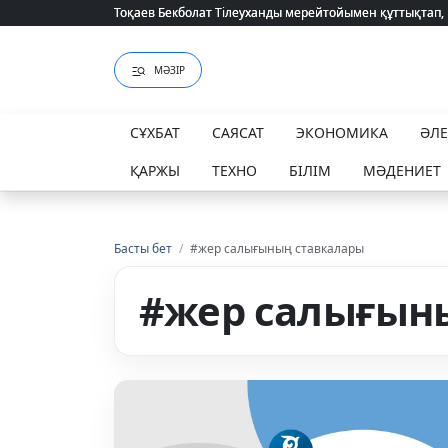
Тоқаев Бекболат Тілеуханды мерейтойымен құттықтап,
Тоқаев Бекболат Тілеуханды мерейтойымен құттықтап,
МӘЗІР
СҰХБАТ
САЯСАТ
ЭКОНОМИКА
ӘЛ
ҚАРЖЫ
ТЕХНО
БІЛІМ
МӘДЕНИЕТ
Басты бет
/
#жер салығының ставкалары
#жер салығын