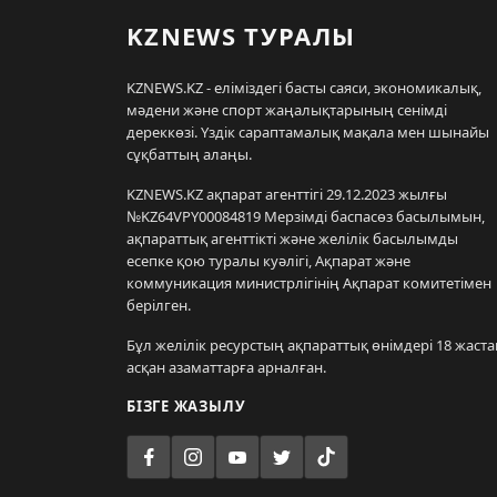
KZNEWS ТУРАЛЫ
KZNEWS.KZ - еліміздегі басты саяси, экономикалық,
мәдени және спорт жаңалықтарының сенімді
дереккөзі. Үздік сараптамалық мақала мен шынайы
сұқбаттың алаңы.
KZNEWS.KZ ақпарат агенттігі 29.12.2023 жылғы
№KZ64VPY00084819 Мерзімді баспасөз басылымын,
ақпараттық агенттікті және желілік басылымды
есепке қою туралы куәлігі, Ақпарат және
коммуникация министрлігінің Ақпарат комитетімен
берілген.
Бұл желілік ресурстың ақпараттық өнімдері 18 жаста
асқан азаматтарға арналған.
БІЗГЕ ЖАЗЫЛУ