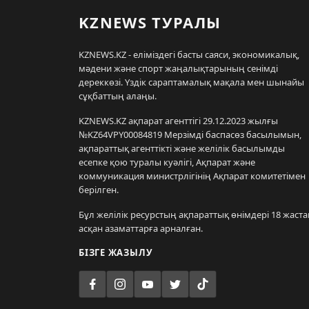
KZNEWS ТУРАЛЫ
KZNEWS.KZ - еліміздегі басты саяси, экономикалық,
мәдени және спорт жаңалықтарының сенімді
дереккөзі. Үздік сараптамалық мақала мен шынайы
сұқбаттың алаңы.
KZNEWS.KZ ақпарат агенттігі 29.12.2023 жылғы
№KZ64VPY00084819 Мерзімді баспасөз басылымын,
ақпараттық агенттікті және желілік басылымды
есепке қою туралы куәлігі, Ақпарат және
коммуникация министрлігінің Ақпарат комитетімен
берілген.
Бұл желілік ресурстың ақпараттық өнімдері 18 жаста
асқан азаматтарға арналған.
БІЗГЕ ЖАЗЫЛУ