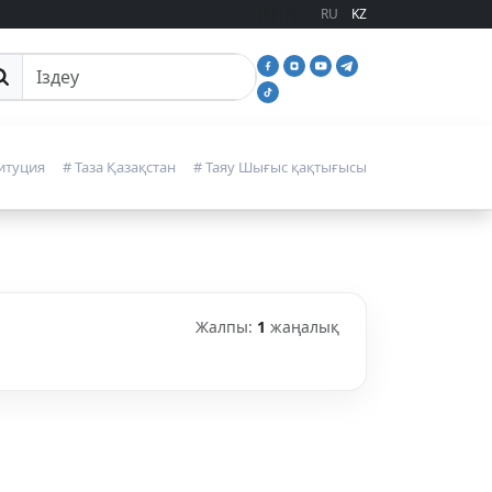
RU
KZ
йттан іздеу
итуция
# Таза Қазақстан
# Таяу Шығыс қақтығысы
Жалпы:
1
жаңалық