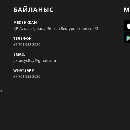
БАЙЛАНЫС
М
МЕКЕН-ЖАЙ
ҚР, Астана қаласы, Әбікен Бектұров көшесі, 4/3
ТЕЛЕФОН
+7 701 933 8520
EMAIL
aktan.yeltay@gmail.com
WHATSAPP
+7 701 933 8520
н