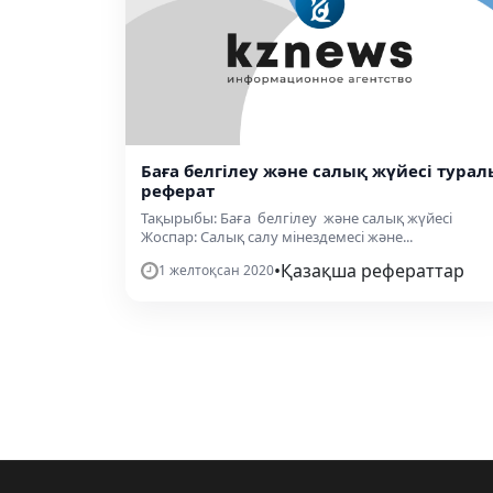
Баға белгілеу және салық жүйесі турал
реферат
Тақырыбы: Баға белгілеу және салық жүйесі
Жоспар: Салық салу мінездемесі және...
•
Қазақша рефераттар
1 желтоқсан 2020