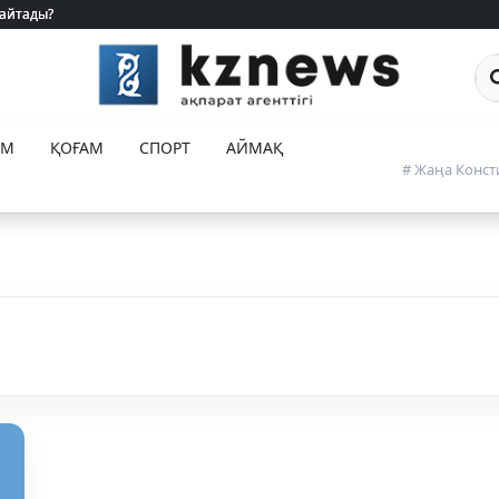
 айтады?
 айтады?
Са
ЕМ
ҚОҒАМ
СПОРТ
АЙМАҚ
# Жаңа Конст