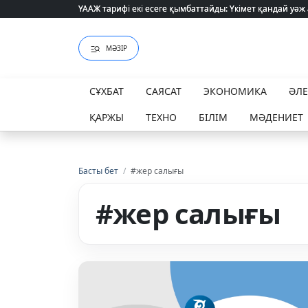
ҮААЖ тарифі екі есеге қымбаттайды: Үкімет қандай уәж
ҮААЖ тарифі екі есеге қымбаттайды: Үкімет қандай уәж
МӘЗІР
СҰХБАТ
САЯСАТ
ЭКОНОМИКА
ӘЛ
ҚАРЖЫ
ТЕХНО
БІЛІМ
МӘДЕНИЕТ
Басты бет
/
#жер салығы
#жер салығы