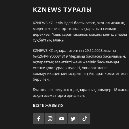
KZNEWS ТУРАЛЫ
KZNEWS.KZ - еліміздегі басты саяси, экономикалық,
мәдени және спорт жаңалықтарының сенімді
дереккөзі. Үздік сараптамалық мақала мен шынайы
сұқбаттың алаңы.
KZNEWS.KZ ақпарат агенттігі 29.12.2023 жылғы
№KZ64VPY00084819 Мерзімді баспасөз басылымын,
ақпараттық агенттікті және желілік басылымды
есепке қою туралы куәлігі, Ақпарат және
коммуникация министрлігінің Ақпарат комитетімен
берілген.
Бұл желілік ресурстың ақпараттық өнімдері 18 жаста
асқан азаматтарға арналған.
БІЗГЕ ЖАЗЫЛУ