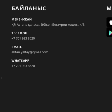
БАЙЛАНЫС
М
МЕКЕН-ЖАЙ
ҚР, Астана қаласы, Әбікен Бектұров көшесі, 4/3
ТЕЛЕФОН
+7 701 933 8520
EMAIL
aktan.yeltay@gmail.com
WHATSAPP
+7 701 933 8520
н