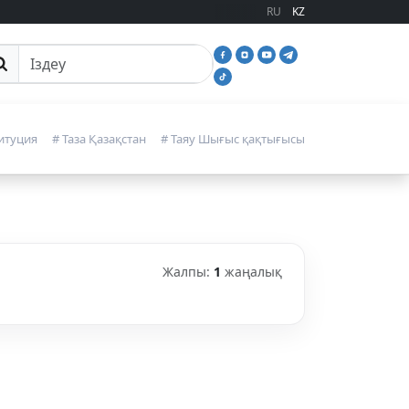
RU
KZ
йттан іздеу
итуция
# Таза Қазақстан
# Таяу Шығыс қақтығысы
Жалпы:
1
жаңалық