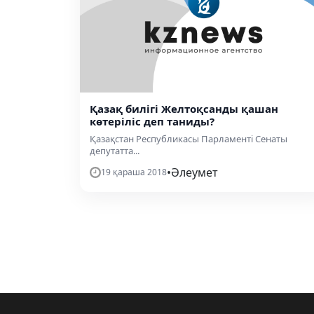
Қазақ билігі Желтоқсанды қашан
көтеріліс деп таниды?
Қазақстан Республикасы Парламенті Сенаты
депутатта...
•
Әлеумет
19 қараша 2018