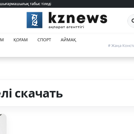
 шығармашылық табыс тіледі
 шығармашылық табыс тіледі
Са
ЕМ
ҚОҒАМ
СПОРТ
АЙМАҚ
# Жаңа Конст
лі скачать