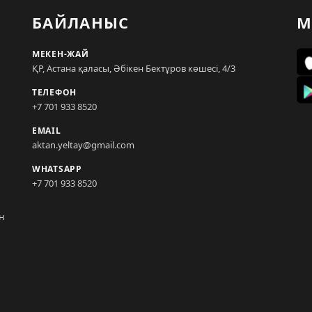
БАЙЛАНЫС
М
МЕКЕН-ЖАЙ
ҚР, Астана қаласы, Әбікен Бектұров көшесі, 4/3
ТЕЛЕФОН
+7 701 933 8520
EMAIL
aktan.yeltay@gmail.com
WHATSAPP
+7 701 933 8520
н