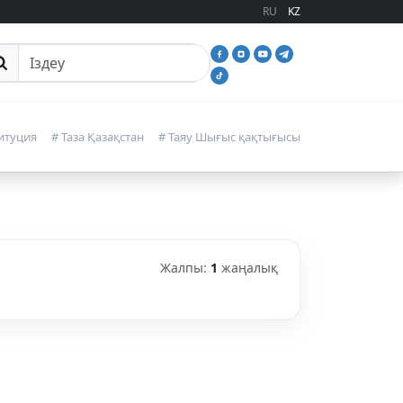
RU
KZ
йттан іздеу
итуция
# Таза Қазақстан
# Таяу Шығыс қақтығысы
Жалпы:
1
жаңалық