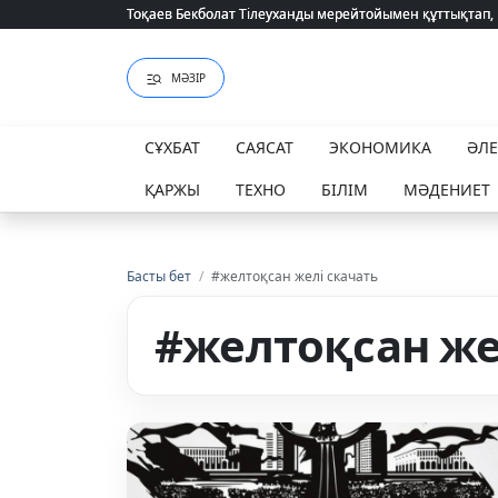
Тоқаев Бекболат Тілеуханды мерейтойымен құттықтап,
Тоқаев Бекболат Тілеуханды мерейтойымен құттықтап,
МӘЗІР
СҰХБАТ
САЯСАТ
ЭКОНОМИКА
ӘЛ
ҚАРЖЫ
ТЕХНО
БІЛІМ
МӘДЕНИЕТ
Басты бет
/
#желтоқсан желі скачать
#желтоқсан же