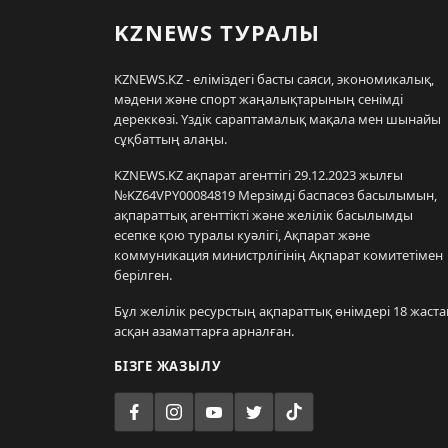
KZNEWS ТУРАЛЫ
KZNEWS.KZ - еліміздегі басты саяси, экономикалық,
мәдени және спорт жаңалықтарының сенімді
дереккөзі. Үздік сараптамалық мақала мен шынайы
сұқбаттың алаңы.
KZNEWS.KZ ақпарат агенттігі 29.12.2023 жылғы
№KZ64VPY00084819 Мерзімді баспасөз басылымын,
ақпараттық агенттікті және желілік басылымды
есепке қою туралы куәлігі, Ақпарат және
коммуникация министрлігінің Ақпарат комитетімен
берілген.
Бұл желілік ресурстың ақпараттық өнімдері 18 жаста
асқан азаматтарға арналған.
БІЗГЕ ЖАЗЫЛУ