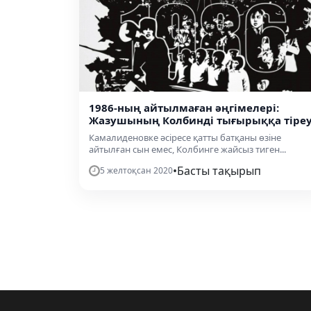
1986-ның айтылмаған әңгімелері:
Жазушының Колбинді тығырыққа тіреу
Камалиденовке әсіресе қатты батқаны өзіне
айтылған сын емес, Колбинге жайсыз тиген...
•
Басты тақырып
5 желтоқсан 2020