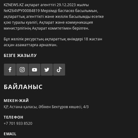
KZNEWS.KZ ақпарат агенттігі 29.12.2023 жылғы
№KZ64VPY00084819 Мерзімді баспасөз басылымын,
ақпараттық агенттікті және желілік басылымды есепке
қою туралы куәлігі, Ақпарат және коммуникация
министрлігінің Ақпарат комитетімен берілген.
Бұл желілік ресурстың ақпараттық өнімдері 18 жастан
асқан азаматтарға арналған.
БІЗГЕ ЖАЗЫЛУ
БАЙЛАНЫС
МЕКЕН-ЖАЙ
ҚР, Астана қаласы, Әбікен Бектұров көшесі, 4/3
ТЕЛЕФОН
+7 701 933 8520
EMAIL