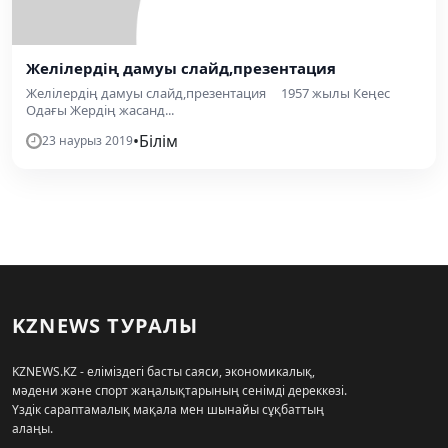
Желілердің дамуы слайд,презентация
Желілердің дамуы слайд,презентация 1957 жылы Кеңес
Одағы Жердің жасанд...
•
Білім
23 наурыз 2019
KZNEWS ТУРАЛЫ
KZNEWS.KZ - еліміздегі басты саяси, экономикалық,
мәдени және спорт жаңалықтарының сенімді дереккөзі.
Үздік сараптамалық мақала мен шынайы сұқбаттың
алаңы.