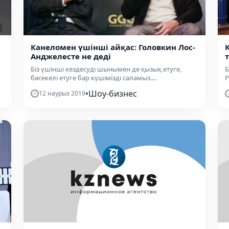
Канеломен үшінші айқас: Головкин Лос-
Анджелесте не деді
Біз үшінші кездесуді шынымен де қызық етуге,
Б
бәсекелі етуге бар күшімізді саламыз....
Р
•
Шоу-бизнес
12 наурыз 2019