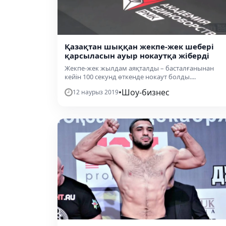
Қазақтан шыққан жекпе-жек шебері
қарсыласын ауыр нокаутқа жіберді
Жекпе-жек жылдам аяқталды – басталғанынан
кейін 100 секунд өткенде нокаут болды....
•
Шоу-бизнес
12 наурыз 2019