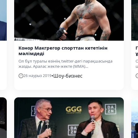
Конор Макгрегор спорттан кететінін
мәлімдеді
Ол бұл туралы өзініің twitter-дегі парақшасында
О
жазды. Аралас жекпе-жекте (ММА)...
ш
•
Шоу-бизнес
26 наурыз 2019