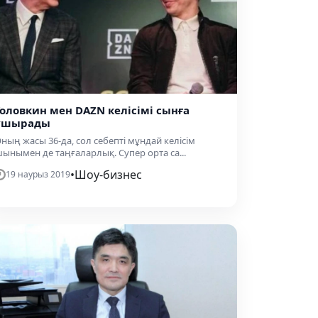
Головкин мен DAZN келісімі сынға
ұшырады
ның жасы 36-да, сол себепті мұндай келісім
ынымен де таңғаларлық. Супер орта са...
•
Шоу-бизнес
19 наурыз 2019