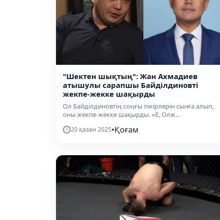
"Шектен шықтың": Жан Ахмадиев
атышулы сарапшы Байділдиновті
жекпе-жекке шақырды
Ол Байділдиновтің соңғы пікірлерін сынға алып,
оны жекпе-жекке шақырды. «Е, Олж...
•
Қоғам
20 қазан 2025