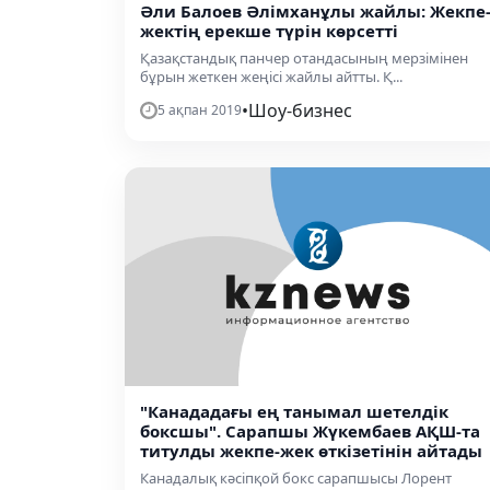
Әли Балоев Әлімханұлы жайлы: Жекпе
жектің ерекше түрін көрсетті
Қазақстандық панчер отандасының мерзімінен
бұрын жеткен жеңісі жайлы айтты. Қ...
•
Шоу-бизнес
5 ақпан 2019
"Канададағы ең танымал шетелдік
боксшы". Сарапшы Жүкембаев АҚШ-та
титулды жекпе-жек өткізетінін айтады
Канадалық кәсіпқой бокс сарапшысы Лорент