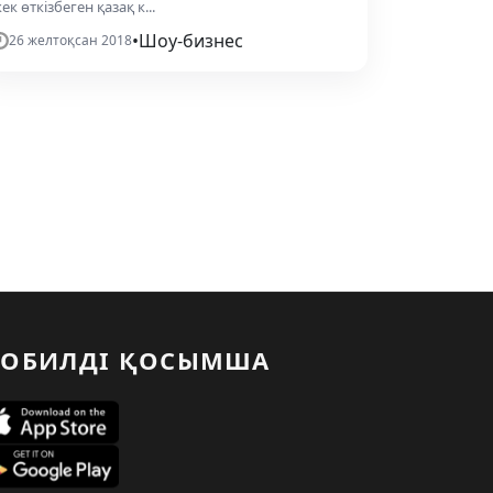
ек өткізбеген қазақ к...
•
Шоу-бизнес
26 желтоқсан 2018
ОБИЛДІ ҚОСЫМША