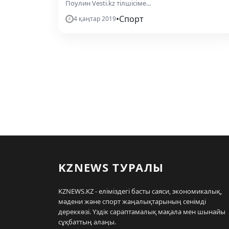
Поулин Vesti.kz тілшісіме...
•
Спорт
4 қаңтар 2019
KZNEWS ТУРАЛЫ
KZNEWS.KZ - еліміздегі басты саяси, экономикалық,
мәдени және спорт жаңалықтарының сенімді
дереккөзі. Үздік сараптамалық мақала мен шынайы
сұқбаттың алаңы.