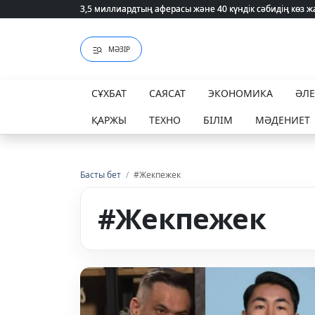
3,5 миллиардтың аферасы және 40 күндік сәбидің көз
3,5 миллиардтың аферасы және 40 күндік сәбидің көз
МӘЗІР
СҰХБАТ
САЯСАТ
ЭКОНОМИКА
ӘЛ
ҚАРЖЫ
ТЕХНО
БІЛІМ
МӘДЕНИЕТ
Басты бет
/
#Жекпежек
#Жекпежек