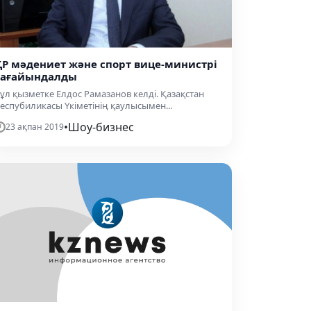
ҚР мәдениет және спорт вице-министрі
тағайындалды
ұл қызметке Елдос Рамазанов келді. Қазақстан
еспубиликасы Үкіметінің қаулысымен...
•
Шоу-бизнес
23 ақпан 2019