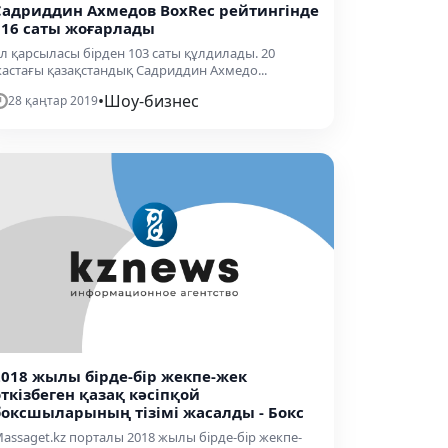
Садриддин Ахмедов BoxRec рейтингінде
116 саты жоғарлады
л қарсыласы бірден 103 саты құлдилады. 20
астағы қазақстандық Садриддин Ахмедо...
•
Шоу-бизнес
28 қаңтар 2019
2018 жылы бірде-бір жекпе-жек
өткізбеген қазақ кәсіпқой
боксшыларының тізімі жасалды - Бокс
assaget.kz порталы 2018 жылы бірде-бір жекпе-