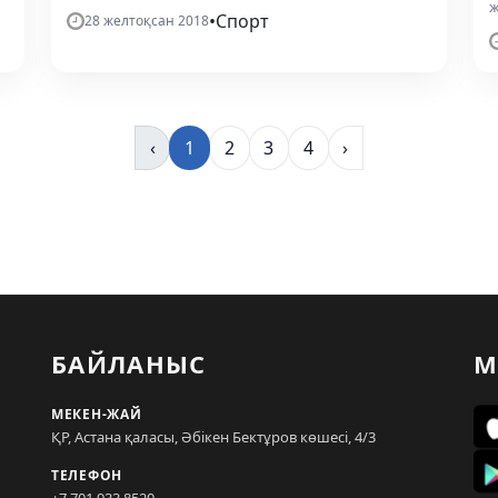
ж
•
Спорт
28 желтоқсан 2018
‹
1
2
3
4
›
БАЙЛАНЫС
М
МЕКЕН-ЖАЙ
ҚР, Астана қаласы, Әбікен Бектұров көшесі, 4/3
ТЕЛЕФОН