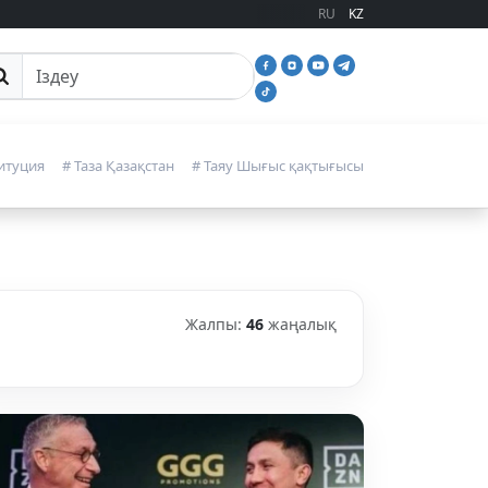
RU
KZ
йттан іздеу
итуция
# Таза Қазақстан
# Таяу Шығыс қақтығысы
Жалпы:
46
жаңалық