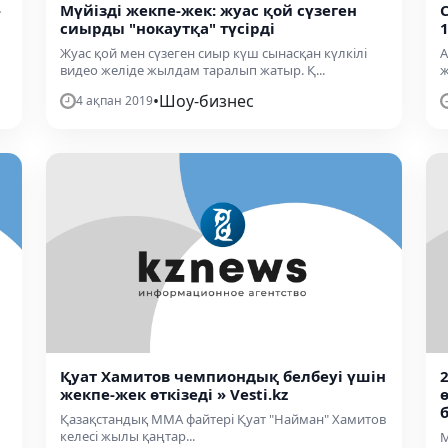
-
Мүйізді жекпе-жек: жуас қой сүзеген
сиырды "нокаутқа" түсірді
Жуас қой мен сүзеген сиыр күш сынасқан күлкілі
А
видео желіде жылдам таралып жатыр. Қ...
ж
•
Шоу-бизнес
4 ақпан 2019
Қуат Хамитов чемпиондық белбеуі үшін
жекпе-жек өткізеді » Vesti.kz
Қазақстандық ММА файтері Қуат "Найман" Хамитов
келесі жылы қаңтар...
M