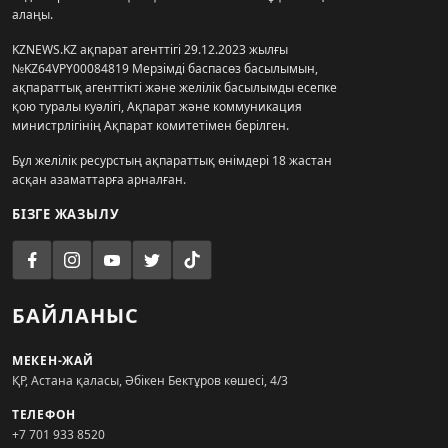
алаңы.
KZNEWS.KZ ақпарат агенттігі 29.12.2023 жылғы
№KZ64VPY00084819 Мерзімді баспасөз басылымын,
ақпараттық агенттікті және желілік басылымды есепке
қою туралы куәлігі, Ақпарат және коммуникация
министрлігінің Ақпарат комитетімен берілген.
Бұл желілік ресурстың ақпараттық өнімдері 18 жастан
асқан азаматтарға арналған.
БІЗГЕ ЖАЗЫЛУ
БАЙЛАНЫС
МЕКЕН-ЖАЙ
ҚР, Астана қаласы, Әбікен Бектұров көшесі, 4/3
ТЕЛЕФОН
+7 701 933 8520