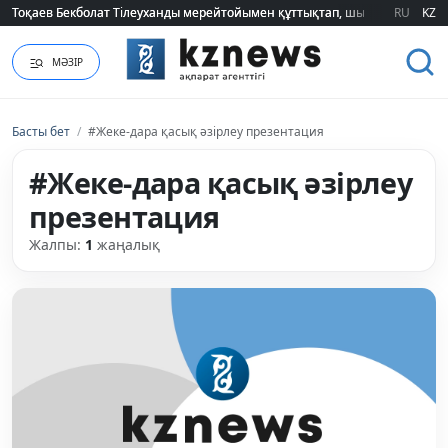
Тоқаев Бекболат Тілеуханды мерейтойымен құттықтап, шығармашылық т
Тоқаев Бекболат Тілеуханды мерейтойымен құттықтап, шығармашылық т
RU
KZ
МӘЗІР
Басты бет
/
#Жеке-дара қасық әзірлеу презентация
#Жеке-дара қасық әзірлеу
презентация
Жалпы:
1
жаңалық