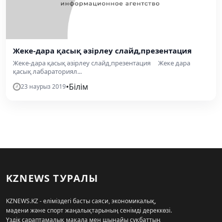
Жеке-дара қасық әзірлеу слайд,презентация
Жеке-дара қасық әзірлеу слайд,презентация Жеке дара
қасық лабараториял...
•
Білім
23 наурыз 2019
KZNEWS ТУРАЛЫ
KZNEWS.KZ - еліміздегі басты саяси, экономикалық,
мәдени және спорт жаңалықтарының сенімді дереккөзі.
Үздік сараптамалық мақала мен шынайы сұқбаттың