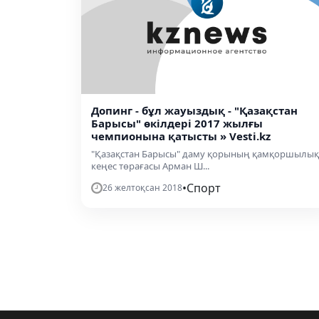
Допинг - бұл жауыздық - "Қазақстан
Барысы" өкілдері 2017 жылғы
чемпионына қатысты » Vesti.kz
"Қазақстан Барысы" даму қорының қамқоршылық
кеңес төрағасы Арман Ш...
•
Спорт
26 желтоқсан 2018