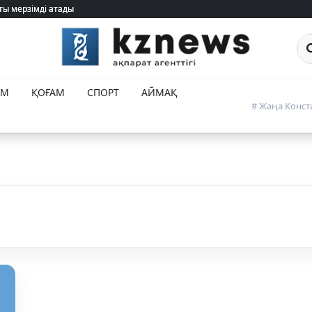
ты мерзімді атады
ты мерзімді атады
Са
ЕМ
ҚОҒАМ
СПОРТ
АЙМАҚ
# Жаңа Конст