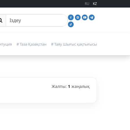
RU
KZ
йттан іздеу
итуция
# Таза Қазақстан
# Таяу Шығыс қақтығысы
Жалпы:
1
жаңалық