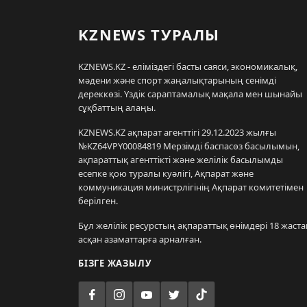
KZNEWS ТУРАЛЫ
KZNEWS.KZ - еліміздегі басты саяси, экономикалық,
мәдени және спорт жаңалықтарының сенімді
дереккөзі. Үздік сараптамалық мақала мен шынайы
сұқбаттың алаңы.
KZNEWS.KZ ақпарат агенттігі 29.12.2023 жылғы
№KZ64VPY00084819 Мерзімді баспасөз басылымын,
ақпараттық агенттікті және желілік басылымды
есепке қою туралы куәлігі, Ақпарат және
коммуникация министрлігінің Ақпарат комитетімен
берілген.
Бұл желілік ресурстың ақпараттық өнімдері 18 жаста
асқан азаматтарға арналған.
БІЗГЕ ЖАЗЫЛУ