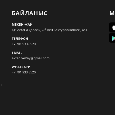
БАЙЛАНЫС
М
МЕКЕН-ЖАЙ
ҚР, Астана қаласы, Әбікен Бектұров көшесі, 4/3
ТЕЛЕФОН
+7 701 933 8520
EMAIL
aktan.yeltay@gmail.com
WHATSAPP
+7 701 933 8520
н