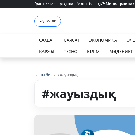
Грант иегерлері қашан белгілі болады?: Министрлік нақ
Грант иегерлері қашан белгілі болады?: Министрлік нақ
МӘЗІР
СҰХБАТ
САЯСАТ
ЭКОНОМИКА
ӘЛ
ҚАРЖЫ
ТЕХНО
БІЛІМ
МӘДЕНИЕТ
Басты бет
/
#жауыздық
#жауыздық