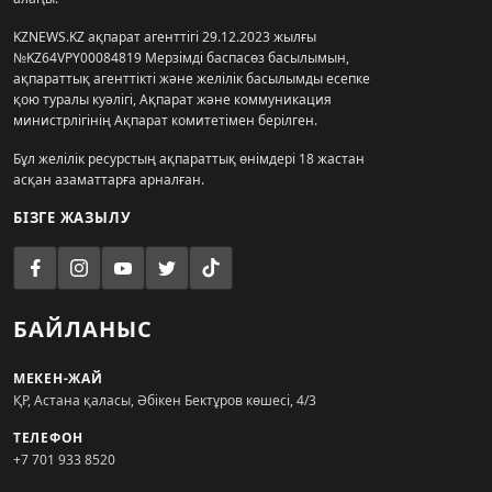
KZNEWS.KZ ақпарат агенттігі 29.12.2023 жылғы
№KZ64VPY00084819 Мерзімді баспасөз басылымын,
ақпараттық агенттікті және желілік басылымды есепке
қою туралы куәлігі, Ақпарат және коммуникация
министрлігінің Ақпарат комитетімен берілген.
Бұл желілік ресурстың ақпараттық өнімдері 18 жастан
асқан азаматтарға арналған.
БІЗГЕ ЖАЗЫЛУ
БАЙЛАНЫС
МЕКЕН-ЖАЙ
ҚР, Астана қаласы, Әбікен Бектұров көшесі, 4/3
ТЕЛЕФОН
+7 701 933 8520