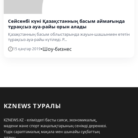
Сейсенбі күні Қазақстанның басым аймағында
тұрақсыз ауа-райы орын алады
Қазақстанның басым облыстарында жауын-шашынмен өтетін
тұрақсыз ауа-райы күтіледі. Р...
•
Шоу-бизнес
15 қаңтар 2019
KZNEWS ТУРАЛЫ
KZNEWS.KZ - еліміздегі басты саяси, экономикалық,
мәдени және спорт жаңалықтарының сенімді дереккөзі.
Үздік сараптамалық мақала мен шынайы сұқбаттың
алаңы.