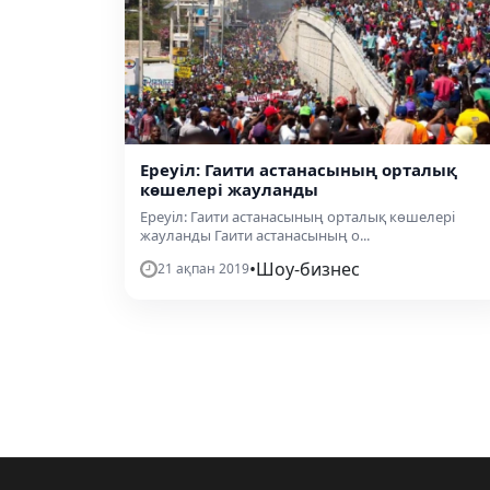
Ереуіл: Гаити астанасының орталық
көшелері жауланды
Ереуіл: Гаити астанасының орталық көшелері
жауланды Гаити астанасының о...
•
Шоу-бизнес
21 ақпан 2019