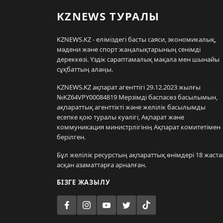
KZNEWS ТУРАЛЫ
KZNEWS.KZ - еліміздегі басты саяси, экономикалық,
мәдени және спорт жаңалықтарының сенімді
дереккөзі. Үздік сараптамалық мақала мен шынайы
сұқбаттың алаңы.
KZNEWS.KZ ақпарат агенттігі 29.12.2023 жылғы
№KZ64VPY00084819 Мерзімді баспасөз басылымын,
ақпараттық агенттікті және желілік басылымды
есепке қою туралы куәлігі, Ақпарат және
коммуникация министрлігінің Ақпарат комитетімен
берілген.
Бұл желілік ресурстың ақпараттық өнімдері 18 жаста
асқан азаматтарға арналған.
БІЗГЕ ЖАЗЫЛУ