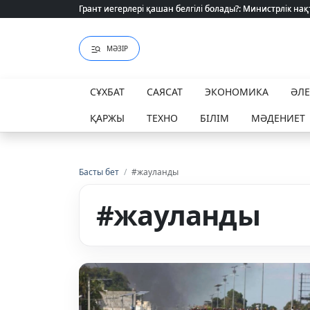
Грант иегерлері қашан белгілі болады?: Министрлік нақ
Грант иегерлері қашан белгілі болады?: Министрлік нақ
МӘЗІР
СҰХБАТ
САЯСАТ
ЭКОНОМИКА
ӘЛ
ҚАРЖЫ
ТЕХНО
БІЛІМ
МӘДЕНИЕТ
Басты бет
/
#жауланды
#жауланды