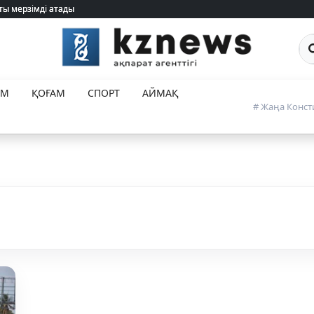
ты мерзімді атады
ты мерзімді атады
Са
ЕМ
ҚОҒАМ
СПОРТ
АЙМАҚ
# Жаңа Конст