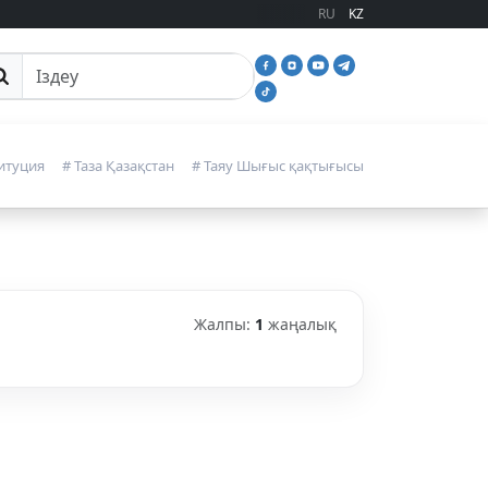
RU
KZ
йттан іздеу
итуция
# Таза Қазақстан
# Таяу Шығыс қақтығысы
Жалпы:
1
жаңалық