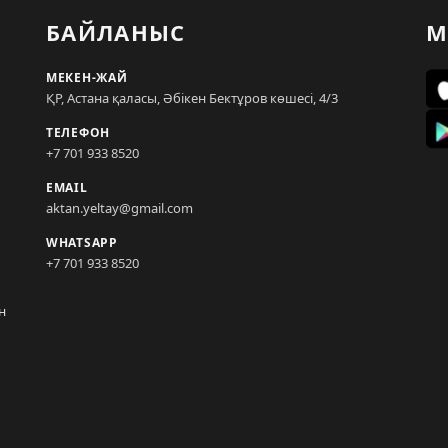
БАЙЛАНЫС
М
МЕКЕН-ЖАЙ
ҚР, Астана қаласы, Әбікен Бектұров көшесі, 4/3
ТЕЛЕФОН
+7 701 933 8520
EMAIL
aktan.yeltay@gmail.com
WHATSAPP
+7 701 933 8520
н