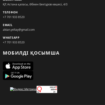
ҚР, Астана қаласы, Әбікен Бектұров көшесі, 4/3
ТЕЛЕФОН
+7 701 933 8520
EMAIL
aktan.yeltay@gmail.com
WHATSAPP
+7 701 933 8520
МОБИЛДІ ҚОСЫМША