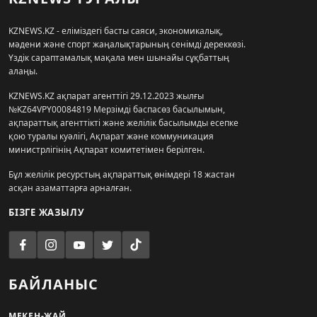
KZNEWS.KZ - еліміздегі басты саяси, экономикалық,
мәдени және спорт жаңалықтарының сенімді дереккөзі.
Үздік сараптамалық мақала мен шынайы сұқбаттың
алаңы.
KZNEWS.KZ ақпарат агенттігі 29.12.2023 жылғы
№KZ64VPY00084819 Мерзімді баспасөз басылымын,
ақпараттық агенттікті және желілік басылымды есепке
қою туралы куәлігі, Ақпарат және коммуникация
министрлігінің Ақпарат комитетімен берілген.
Бұл желілік ресурстың ақпараттық өнімдері 18 жастан
асқан азаматтарға арналған.
БІЗГЕ ЖАЗЫЛУ
БАЙЛАНЫС
МЕКЕН-ЖАЙ