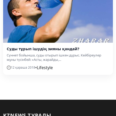
Суды тұрып ішудің зияны қандай?
Сүннет бойынша, суды отырып ішкен дұрыс. Кейбіреулер
мұны түсінбей: «Асты, жарайды,...
•
Lifestyle
12 қараша 2018
KZNEWS ТУРАЛЫ