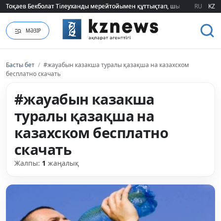
Тоқаев Бекболат Тілеуханды мерейтойымен құттықтап, шығармашылық т
Тоқаев Бекболат Тілеуханды мерейтойымен құттықтап, шығармашылық т
RU
KZ
МӘЗІР
Басты бет
/
#жауабын казакша туралы қазақша на казахском
бесплатно скачать
#жауабын казакша
туралы қазақша на
казахском бесплатно
скачать
Жалпы:
1
жаңалық