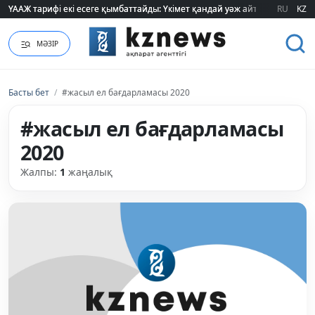
ҮААЖ тарифі екі есеге қымбаттайды: Үкімет қандай уәж айтады?
ҮААЖ тарифі екі есеге қымбаттайды: Үкімет қандай уәж айтады?
RU
KZ
МӘЗІР
Басты бет
/
#жасыл ел бағдарламасы 2020
#жасыл ел бағдарламасы
2020
Жалпы:
1
жаңалық