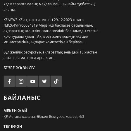
Үздік сараптамалық мақала мен шынайы сұқбаттың
алаңы.
KZNEWS.KZ ақпарат агенттігі 29.12.2023 жылғы
№KZ64VPY00084819 Мерзімді баспасөз басылымын,
ақпараттық агенттікті және желілік басылымды есепке
қою туралы куәлігі, Ақпарат және коммуникация
министрлігінің Ақпарат комитетімен берілген.
Бұл желілік ресурстың ақпараттық өнімдері 18 жастан
асқан азаматтарға арналған.
БІЗГЕ ЖАЗЫЛУ
БАЙЛАНЫС
МЕКЕН-ЖАЙ
ҚР, Астана қаласы, Әбікен Бектұров көшесі, 4/3
ТЕЛЕФОН