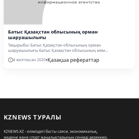
Батыс Қазақстан облысының орман
шаруашылығы
Тақырыбы: Батыс Қазақстан облысының орман
шаруашылығы Батыс Қазақстан облысының мем...
•
Қазақша рефераттар
4 желтоқсан 2020
KZNEWS ТУРАЛЫ
KZNEWS.KZ - еліміздегі басты саяси, экономикалық,
мәдени және спорт жаңалықтарының сенімді дереккөзі.