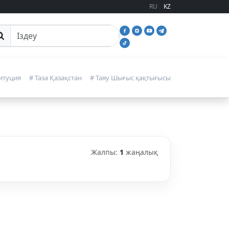
RU
KZ
йттан іздеу
итуция
# Таза Қазақстан
# Таяу Шығыс қақтығысы
Жалпы:
1
жаңалық