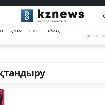
Са
ЕМ
ҚОҒАМ
СПОРТ
АЙМАҚ
# Жаңа Конст
қтандыру