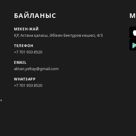
БАЙЛАНЫС
М
МЕКЕН-ЖАЙ
ҚР, Астана қаласы, Әбікен Бектұров көшесі, 4/3
ТЕЛЕФОН
+7 701 933 8520
EMAIL
aktan.yeltay@gmail.com
WHATSAPP
+7 701 933 8520
н