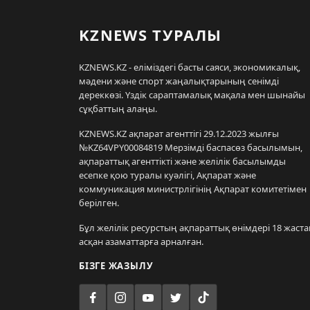
KZNEWS ТУРАЛЫ
KZNEWS.KZ - еліміздегі басты саяси, экономикалық,
мәдени және спорт жаңалықтарының сенімді
дереккөзі. Үздік сараптамалық мақала мен шынайы
сұқбаттың алаңы.
KZNEWS.KZ ақпарат агенттігі 29.12.2023 жылғы
№KZ64VPY00084819 Мерзімді баспасөз басылымын,
ақпараттық агенттікті және желілік басылымды
есепке қою туралы куәлігі, Ақпарат және
коммуникация министрлігінің Ақпарат комитетімен
берілген.
Бұл желілік ресурстың ақпараттық өнімдері 18 жаста
асқан азаматтарға арналған.
БІЗГЕ ЖАЗЫЛУ