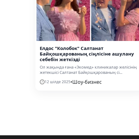
Елдос "Колобок" Салтанат
Байқошқарованың сіңлісіне ашулану
себебін жеткізді
Ол жақында ғана «Экомед» клиникалар желісінің
жетекшісі Салтанат Байқошқарованың сі...
•
Шоу-бизнес
12 шілде 2025