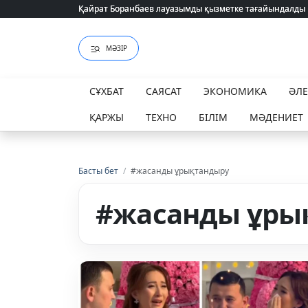
Қайрат Боранбаев лауазымды қызметке тағайындалды
Қайрат Боранбаев лауазымды қызметке тағайындалды
МӘЗІР
СҰХБАТ
САЯСАТ
ЭКОНОМИКА
ӘЛ
ҚАРЖЫ
ТЕХНО
БІЛІМ
МӘДЕНИЕТ
Басты бет
/
#жасанды ұрықтандыру
#жасанды ұры