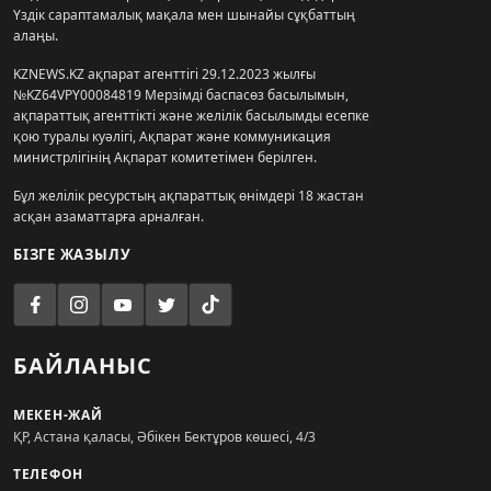
Үздік сараптамалық мақала мен шынайы сұқбаттың
алаңы.
KZNEWS.KZ ақпарат агенттігі 29.12.2023 жылғы
№KZ64VPY00084819 Мерзімді баспасөз басылымын,
ақпараттық агенттікті және желілік басылымды есепке
қою туралы куәлігі, Ақпарат және коммуникация
министрлігінің Ақпарат комитетімен берілген.
Бұл желілік ресурстың ақпараттық өнімдері 18 жастан
асқан азаматтарға арналған.
БІЗГЕ ЖАЗЫЛУ
БАЙЛАНЫС
МЕКЕН-ЖАЙ
ҚР, Астана қаласы, Әбікен Бектұров көшесі, 4/3
ТЕЛЕФОН