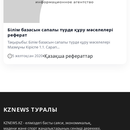
Білім базасын сапалы түрде құру мәселелері
реферат
Тақырыбы: Білім базасын сапалы түрде құру мәселелері
Мазмұны Кіріспе 1.1. Сарап...
•
Қазақша рефераттар
5 желтоқсан 2020
KZNEWS ТУРАЛЫ
KZNEWS.KZ - еліміздегі басты саяси, экономикалық,
мәдени және спорт жаңалықтарының сенімді дереккөзі.