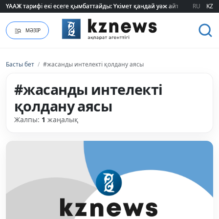
ҮААЖ тарифі екі есеге қымбаттайды: Үкімет қандай уәж айтады?
ҮААЖ тарифі екі есеге қымбаттайды: Үкімет қандай уәж айтады?
RU
KZ
МӘЗІР
Басты бет
/
#жасанды интелекті қолдану аясы
#жасанды интелекті
қолдану аясы
Жалпы:
1
жаңалық