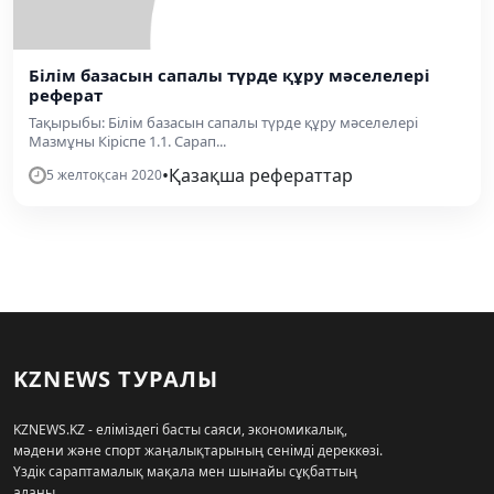
Білім базасын сапалы түрде құру мәселелері
реферат
Тақырыбы: Білім базасын сапалы түрде құру мәселелері
Мазмұны Кіріспе 1.1. Сарап...
•
Қазақша рефераттар
5 желтоқсан 2020
KZNEWS ТУРАЛЫ
KZNEWS.KZ - еліміздегі басты саяси, экономикалық,
мәдени және спорт жаңалықтарының сенімді дереккөзі.
Үздік сараптамалық мақала мен шынайы сұқбаттың
алаңы.