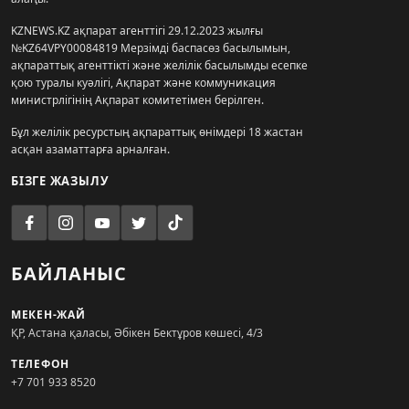
KZNEWS.KZ ақпарат агенттігі 29.12.2023 жылғы
№KZ64VPY00084819 Мерзімді баспасөз басылымын,
ақпараттық агенттікті және желілік басылымды есепке
қою туралы куәлігі, Ақпарат және коммуникация
министрлігінің Ақпарат комитетімен берілген.
Бұл желілік ресурстың ақпараттық өнімдері 18 жастан
асқан азаматтарға арналған.
БІЗГЕ ЖАЗЫЛУ
БАЙЛАНЫС
МЕКЕН-ЖАЙ
ҚР, Астана қаласы, Әбікен Бектұров көшесі, 4/3
ТЕЛЕФОН
+7 701 933 8520