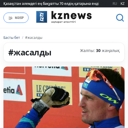
Қазақстан әлемдегі ең бақуатты 70 елдің қатарына енді
Қазақстан әлемдегі ең бақуатты 70 елдің қатарына енді
RU
KZ
МӘЗІР
Басты бет
/
#жасалды
#жасалды
Жалпы:
30
жаңалық