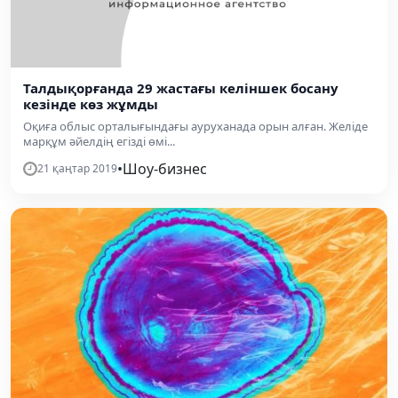
Талдықорғанда 29 жастағы келіншек босану
кезінде көз жұмды
Оқиға облыс орталығындағы ауруханада орын алған. Желіде
марқұм әйелдің егізді өмі...
•
Шоу-бизнес
21 қаңтар 2019