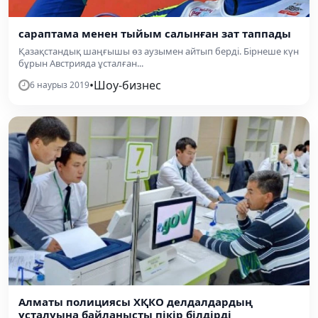
сараптама менен тыйым салынған зат таппады
Қазақстандық шаңғышы өз аузымен айтып берді. Бірнеше күн
бұрын Австрияда ұсталған...
•
Шоу-бизнес
6 наурыз 2019
Алматы полициясы ХҚКО делдалдардың
ұсталуына байланысты пікір білдірді