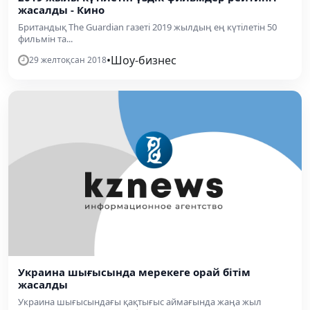
жасалды - Кино
Британдық The Guardian газеті 2019 жылдың ең күтілетін 50
фильмін та...
•
Шоу-бизнес
29 желтоқсан 2018
Украина шығысында мерекеге орай бітім
жасалды
Украина шығысындағы қақтығыс аймағында жаңа жыл