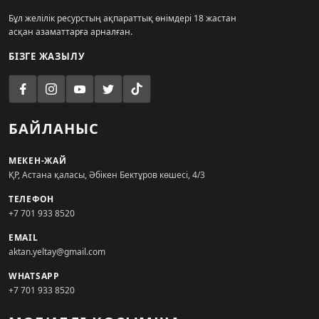
Бұл желілік ресурстың ақпараттық өнімдері 18 жастан
асқан азаматтарға арналған.
БІЗГЕ ЖАЗЫЛУ
БАЙЛАНЫС
МЕКЕН-ЖАЙ
ҚР, Астана қаласы, Әбікен Бектұров көшесі, 4/3
ТЕЛЕФОН
+7 701 933 8520
EMAIL
aktan.yeltay@gmail.com
WHATSAPP
+7 701 933 8520