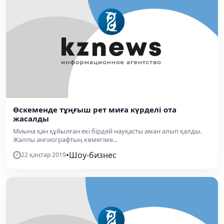
Өскеменде тұңғыш рет миға күрделі ота
жасалды
Миына қан құйылған екі бірдей науқасты аман алып қалды.
Жалпы ангиографтың көмегіме...
•
Шоу-бизнес
22 қаңтар 2019