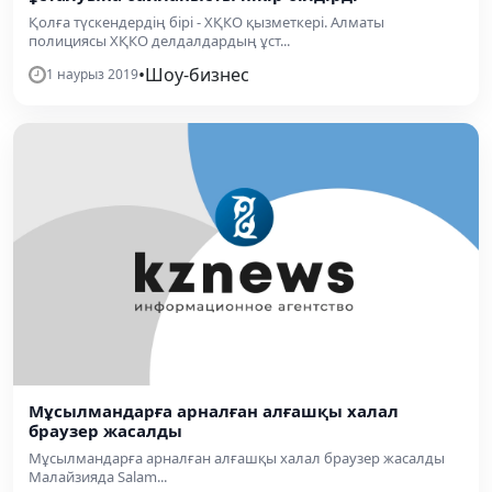
Қолға түскендердің бірі - ХҚКО қызметкері. Алматы
полициясы ХҚКО делдалдардың ұст...
•
Шоу-бизнес
1 наурыз 2019
​Мұсылмандарға арналған алғашқы халал
браузер жасалды
​Мұсылмандарға арналған алғашқы халал браузер жасалды
Малайзияда Salam...