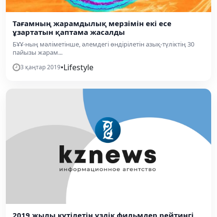
Тағамның жарамдылық мерзімін екі есе
ұзартатын қаптама жасалды
БҰҰ-ның мәліметінше, әлемдегі өндірілетін азық-түліктің 30
пайызы жарам...
•
Lifestyle
3 қаңтар 2019
2019 жылы күтілетін үздік фильмдер рейтингі