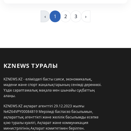
‹
1
2
3
›
KZNEWS ТУРАЛЫ
KZNEWS.KZ - еліміздегі басты саяси, экономикалық,
мәдени және спорт жаңалықтарының сенімді дереккөзі.
Үздік сараптамалық мақала мен шынайы сұқбаттың
алаңы.
KZNEWS.KZ ақпарат агенттігі 29.12.2023 жылғы
№KZ64VPY00084819 Мерзімді баспасөз басылымын,
ақпараттық агенттікті және желілік басылымды есепке
қою туралы куәлігі, Ақпарат және коммуникация
министрлігінің Ақпарат комитетімен берілген.