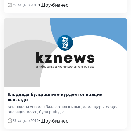
•
Шоу-бизнес
29 қаңтар 2019
Елордада бүлдіршінге күрделі операция
жасалды
Астанадағы Ана мен бала орталығының мамандары күрделі
операция жасап, бүлдіршінді а...
•
Шоу-бизнес
23 қаңтар 2019