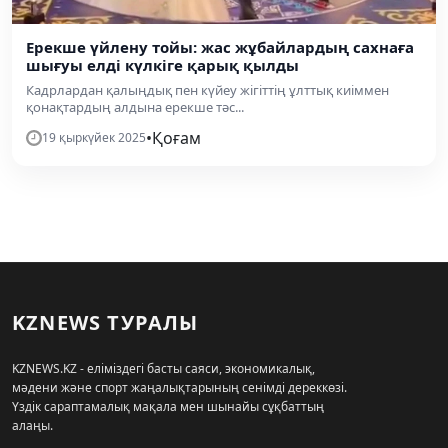
Ерекше үйлену тойы: жас жұбайлардың сахнаға
шығуы елді күлкіге қарық қылды
Кадрлардан қалыңдық пен күйеу жігіттің ұлттық киіммен
қонақтардың алдына ерекше тәс...
•
Қоғам
19 қыркүйек 2025
KZNEWS ТУРАЛЫ
KZNEWS.KZ - еліміздегі басты саяси, экономикалық,
мәдени және спорт жаңалықтарының сенімді дереккөзі.
Үздік сараптамалық мақала мен шынайы сұқбаттың
алаңы.