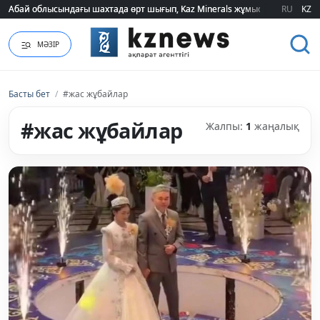
Абай облысындағы шахтада өрт шығып, Kaz Minerals жұмысшылары эва
Абай облысындағы шахтада өрт шығып, Kaz Minerals жұмысшылары эва
RU
KZ
МӘЗІР
Басты бет
/
#жас жұбайлар
#жас жұбайлар
Жалпы:
1
жаңалық