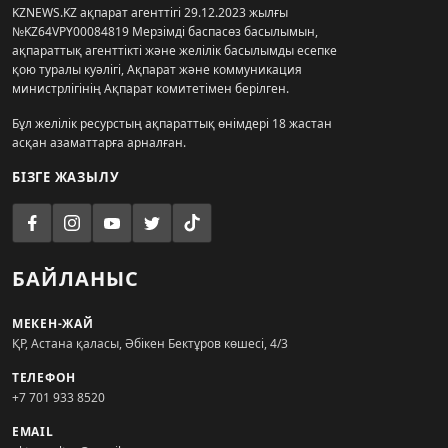
KZNEWS.KZ ақпарат агенттігі 29.12.2023 жылғы
№KZ64VPY00084819 Мерзімді баспасөз басылымын,
ақпараттық агенттікті және желілік басылымды есепке
қою туралы куәлігі, Ақпарат және коммуникация
министрлігінің Ақпарат комитетімен берілген.
Бұл желілік ресурстың ақпараттық өнімдері 18 жастан
асқан азаматтарға арналған.
БІЗГЕ ЖАЗЫЛУ
БАЙЛАНЫС
МЕКЕН-ЖАЙ
ҚР, Астана қаласы, Әбікен Бектұров көшесі, 4/3
ТЕЛЕФОН
+7 701 933 8520
EMAIL