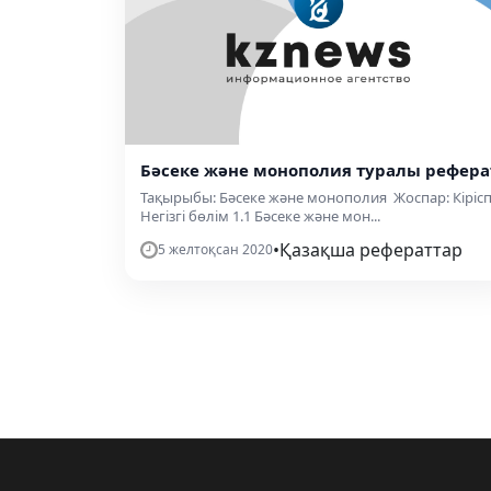
Бәсеке және монополия туралы рефера
Тақырыбы: Бәсеке және монополия Жоспар: Кіріс
Негізгі бөлім 1.1 Бәсеке және мон...
•
Қазақша рефераттар
5 желтоқсан 2020