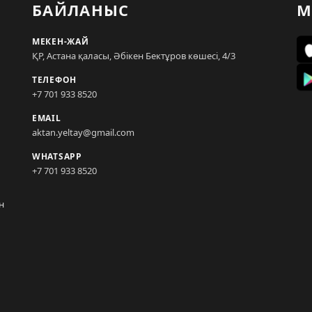
БАЙЛАНЫС
М
МЕКЕН-ЖАЙ
ҚР, Астана қаласы, Әбікен Бектұров көшесі, 4/3
ТЕЛЕФОН
+7 701 933 8520
EMAIL
aktan.yeltay@gmail.com
WHATSAPP
+7 701 933 8520
н