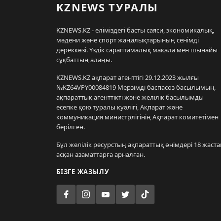
KZNEWS ТУРАЛЫ
KZNEWS.KZ - еліміздегі басты саяси, экономикалық,
мәдени және спорт жаңалықтарының сенімді
дереккөзі. Үздік сараптамалық мақала мен шынайы
сұқбаттың алаңы.
KZNEWS.KZ ақпарат агенттігі 29.12.2023 жылғы
№KZ64VPY00084819 Мерзімді баспасөз басылымын,
ақпараттық агенттікті және желілік басылымды
есепке қою туралы куәлігі, Ақпарат және
коммуникация министрлігінің Ақпарат комитетімен
берілген.
Бұл желілік ресурстың ақпараттық өнімдері 18 жаста
асқан азаматтарға арналған.
БІЗГЕ ЖАЗЫЛУ