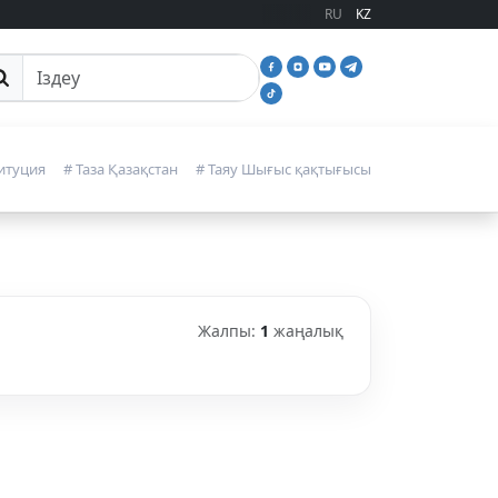
RU
KZ
йттан іздеу
итуция
# Таза Қазақстан
# Таяу Шығыс қақтығысы
Жалпы:
1
жаңалық