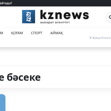
 айтады?
 айтады?
Са
ЕМ
ҚОҒАМ
СПОРТ
АЙМАҚ
# Жаңа Конст
 бәсеке