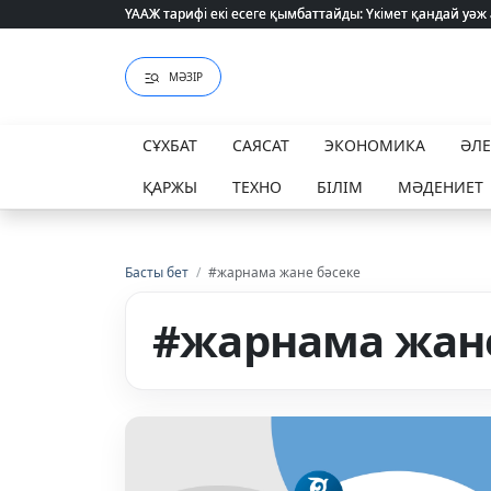
ҮААЖ тарифі екі есеге қымбаттайды: Үкімет қандай уәж
ҮААЖ тарифі екі есеге қымбаттайды: Үкімет қандай уәж
МӘЗІР
СҰХБАТ
САЯСАТ
ЭКОНОМИКА
ӘЛ
ҚАРЖЫ
ТЕХНО
БІЛІМ
МӘДЕНИЕТ
Басты бет
/
#жарнама жане бәсеке
#жарнама жане