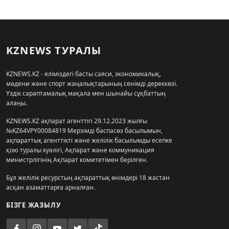
KZNEWS ТУРАЛЫ
KZNEWS.KZ - еліміздегі басты саяси, экономикалық,
мәдени және спорт жаңалықтарының сенімді дереккөзі.
Үздік сараптамалық мақала мен шынайы сұқбаттың
алаңы.
KZNEWS.KZ ақпарат агенттігі 29.12.2023 жылғы
№KZ64VPY00084819 Мерзімді баспасөз басылымын,
ақпараттық агенттікті және желілік басылымды есепке
қою туралы куәлігі, Ақпарат және коммуникация
министрлігінің Ақпарат комитетімен берілген.
Бұл желілік ресурстың ақпараттық өнімдері 18 жастан
асқан азаматтарға арналған.
БІЗГЕ ЖАЗЫЛУ