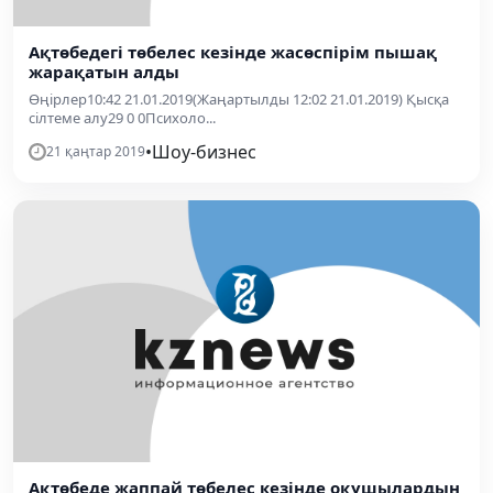
Ақтөбедегі төбелес кезінде жасөспірім пышақ
жарақатын алды
Өңірлер10:42 21.01.2019(Жаңартылды 12:02 21.01.2019) Қысқа
сілтеме алу29 0 0Психоло...
•
Шоу-бизнес
21 қаңтар 2019
Ақтөбеде жаппай төбелес кезінде оқушылардың