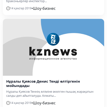
браконьерлер инспектор...
•
Шоу-бизнес
14 қаңтар 2019
Нұралы Қиясов Денис Тенді өлтіргенін
мойындады
Нұралы Қиясов Теннің өліміне әкелген пышақ жарақатын
салды деп айыпталуда. Алматы...
•
Шоу-бизнес
14 қаңтар 2019