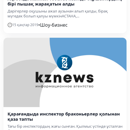
бірі пышақ жарақатын алды
Дәрігерлер оқушыны ажал аузынан алып қалды, бірақ
мүгедек болып қалуы мүмкінАСТАНА,...
•
Шоу-бизнес
15 қаңтар 2019
Қарағандыда инспектор браконьерлер қолынан
қаза тапты
Тағы бір инспектордың жағы сынған. Қылмыс үстінде ұсталған