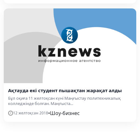
Ақтауда екі студент пышақтан жарақат алды
Бұл оқиға 11 желтоқсан күні Маңғыстау политехникалық
колледжінде болған. Маңғыста...
•
Шоу-бизнес
12 желтоқсан 2018