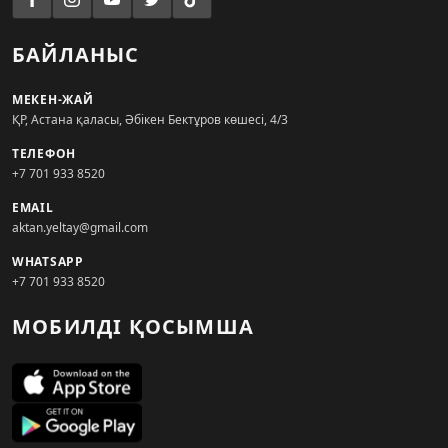
БАЙЛАНЫС
МЕКЕН-ЖАЙ
ҚР, Астана қаласы, Әбікен Бектұров көшесі, 4/3
ТЕЛЕФОН
+7 701 933 8520
EMAIL
aktan.yeltay@gmail.com
WHATSAPP
+7 701 933 8520
МОБИЛДІ ҚОСЫМША