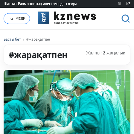
Шавкат Рахмоновтың әкесі өмірден озды
Шавкат Рахмоновтың әкесі өмірден озды
RU
KZ
МӘЗІР
Басты бет
/
#жарақатпен
#жарақатпен
Жалпы:
2
жаңалық