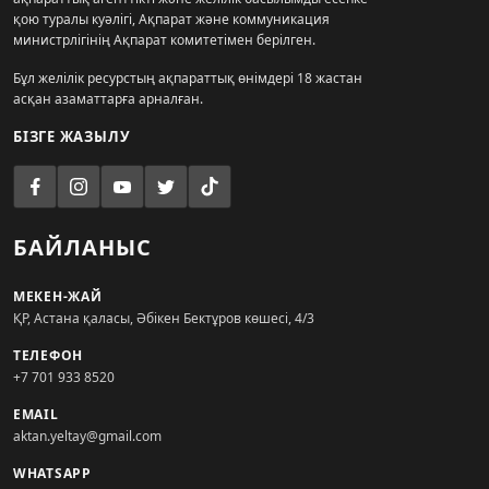
қою туралы куәлігі, Ақпарат және коммуникация
министрлігінің Ақпарат комитетімен берілген.
Бұл желілік ресурстың ақпараттық өнімдері 18 жастан
асқан азаматтарға арналған.
БІЗГЕ ЖАЗЫЛУ
БАЙЛАНЫС
МЕКЕН-ЖАЙ
ҚР, Астана қаласы, Әбікен Бектұров көшесі, 4/3
ТЕЛЕФОН
+7 701 933 8520
EMAIL
aktan.yeltay@gmail.com
WHATSAPP