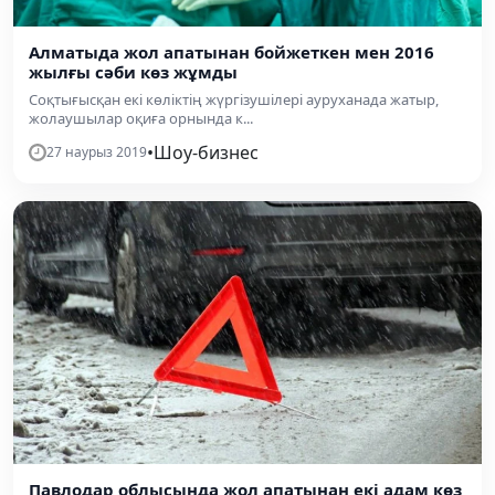
Алматыда жол апатынан бойжеткен мен 2016
жылғы сәби көз жұмды
Соқтығысқан екі көліктің жүргізушілері ауруханада жатыр,
жолаушылар оқиға орнында к...
•
Шоу-бизнес
27 наурыз 2019
Павлодар облысында жол апатынан екі адам көз