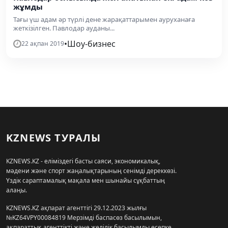
жұмды
Тағы үш адам әр түрлі дене жарақаттарымен ауруханаға
жеткізілген. Павлодар ауданы...
•
Шоу-бизнес
22 ақпан 2019
KZNEWS ТУРАЛЫ
KZNEWS.KZ - еліміздегі басты саяси, экономикалық,
мәдени және спорт жаңалықтарының сенімді дереккөзі.
Үздік сараптамалық мақала мен шынайы сұқбаттың
алаңы.
KZNEWS.KZ ақпарат агенттігі 29.12.2023 жылғы
№KZ64VPY00084819 Мерзімді баспасөз басылымын,
ақпараттық агенттікті және желілік басылымды есепке