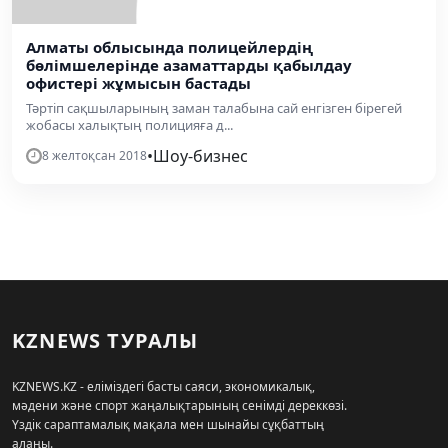
Алматы облысында полицейлердің
бөлімшелерінде азаматтарды қабылдау
офистері жұмысын бастады
Тәртіп сақшыларының заман талабына сай енгізген бірегей
жобасы халықтың полицияға д...
•
Шоу-бизнес
8 желтоқсан 2018
KZNEWS ТУРАЛЫ
KZNEWS.KZ - еліміздегі басты саяси, экономикалық,
мәдени және спорт жаңалықтарының сенімді дереккөзі.
Үздік сараптамалық мақала мен шынайы сұқбаттың
алаңы.