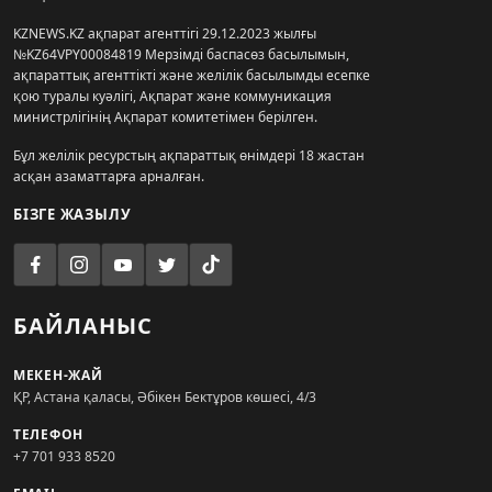
KZNEWS.KZ ақпарат агенттігі 29.12.2023 жылғы
№KZ64VPY00084819 Мерзімді баспасөз басылымын,
ақпараттық агенттікті және желілік басылымды есепке
қою туралы куәлігі, Ақпарат және коммуникация
министрлігінің Ақпарат комитетімен берілген.
Бұл желілік ресурстың ақпараттық өнімдері 18 жастан
асқан азаматтарға арналған.
БІЗГЕ ЖАЗЫЛУ
БАЙЛАНЫС
МЕКЕН-ЖАЙ
ҚР, Астана қаласы, Әбікен Бектұров көшесі, 4/3
ТЕЛЕФОН
+7 701 933 8520