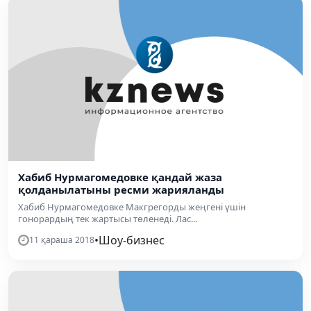
Хабиб Нурмагомедовке қандай жаза
қолданылатыны ресми жарияланды
Хабиб Нурмагомедовке Макгрегорды жеңгені үшін
гонорардың тек жартысы төленеді. Лас...
•
Шоу-бизнес
11 қараша 2018