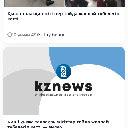
Қызға таласқан жігіттер тойда жаппай төбелесіп
кетті
...
•
Шоу-бизнес
18 қараша 2018
Биші қызға таласқан жігіттер тойда жаппай
төбелесіп кетті — видео