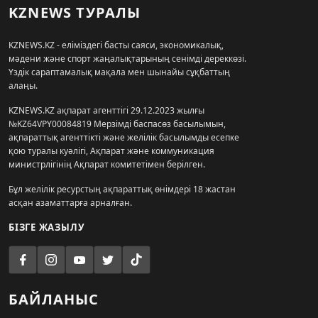
KZNEWS ТУРАЛЫ
KZNEWS.KZ - еліміздегі басты саяси, экономикалық,
мәдени және спорт жаңалықтарының сенімді дереккөзі.
Үздік сараптамалық мақала мен шынайы сұқбаттың
алаңы.
KZNEWS.KZ ақпарат агенттігі 29.12.2023 жылғы
№KZ64VPY00084819 Мерзімді баспасөз басылымын,
ақпараттық агенттікті және желілік басылымды есепке
қою туралы куәлігі, Ақпарат және коммуникация
министрлігінің Ақпарат комитетімен берілген.
Бұл желілік ресурстың ақпараттық өнімдері 18 жастан
асқан азаматтарға арналған.
БІЗГЕ ЖАЗЫЛУ
БАЙЛАНЫС