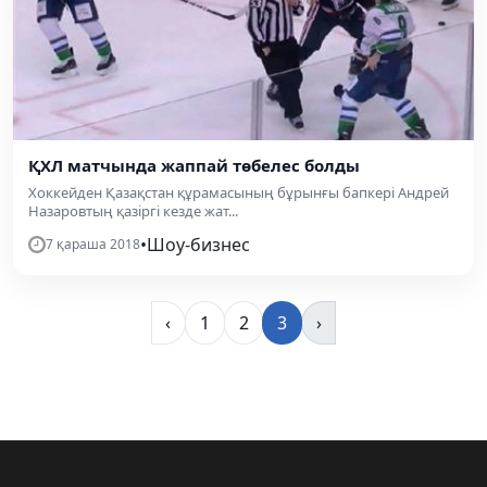
ҚХЛ матчында жаппай төбелес болды
Хоккейден Қазақстан құрамасының бұрынғы бапкері Андрей
Назаровтың қазіргі кезде жат...
•
Шоу-бизнес
7 қараша 2018
‹
1
2
3
›