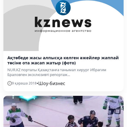
Ақтөбеде жасы алпысқа келген әжейлер жаппай
төсіне ота жасап жатыр (фото)
NUR.KZ порталы Қазақстанға танымал хирург Ибрагим
Браловпен эксклюзивті репортаж...
•
Шоу-бизнес
9 қараша 2018