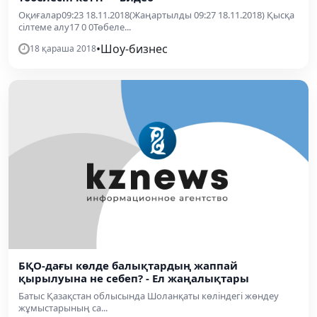
Оқиғалар09:23 18.11.2018(Жаңартылды 09:27 18.11.2018) Қысқа
сілтеме алу17 0 0Төбеле...
•
Шоу-бизнес
18 қараша 2018
БҚО-дағы көлде балықтардың жаппай
қырылуына не себеп? - Ел жаңалықтары
Батыс Қазақстан облысында Шоланқаты көліндегі жөндеу
жұмыстарының са...