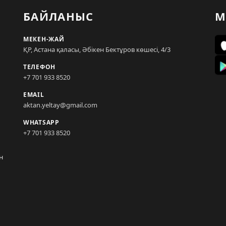
БАЙЛАНЫС
М
МЕКЕН-ЖАЙ
ҚР, Астана қаласы, Әбікен Бектұров көшесі, 4/3
ТЕЛЕФОН
+7 701 933 8520
EMAIL
aktan.yeltay@gmail.com
WHATSAPP
+7 701 933 8520
н