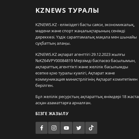
KZNEWS ТУРАЛЫ
KZNEWS.KZ - еліміздегі басты саяси, экономикалық,
мәдени және спорт жаңалықтарының сенімді
дереккөзі. Үздік сараптамалық мақала мен шынайы
сұқбаттың алаңы.
KZNEWS.KZ ақпарат агенттігі 29.12.2023 жылғы
№KZ64VPY00084819 Мерзімді баспасөз басылымын,
ақпараттық агенттікті және желілік басылымды
есепке қою туралы куәлігі, Ақпарат және
коммуникация министрлігінің Ақпарат комитетімен
берілген.
Бұл желілік ресурстың ақпараттық өнімдері 18 жаста
асқан азаматтарға арналған.
БІЗГЕ ЖАЗЫЛУ