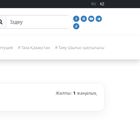
RU
KZ
йттан іздеу
итуция
# Таза Қазақстан
# Таяу Шығыс қақтығысы
Жалпы:
1
жаңалық