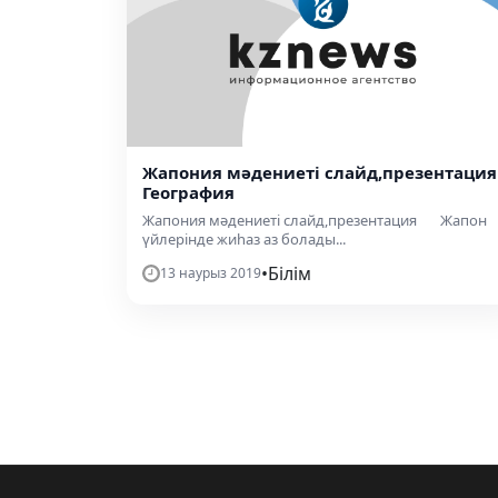
Жапония мәдениеті слайд,презентация 
География
Жапония мәдениеті слайд,презентация Жапон
үйлерінде жиһаз аз болады...
•
Білім
13 наурыз 2019