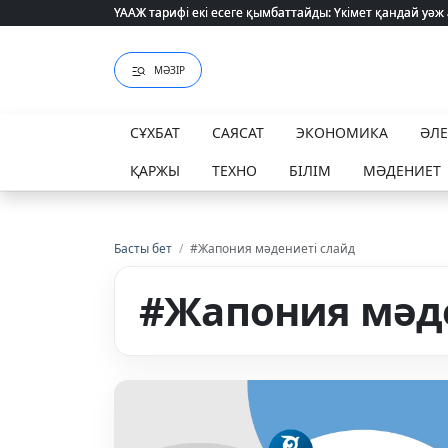
ҮААЖ тарифі екі есеге қымбаттайды: Үкімет қандай уәж
ҮААЖ тарифі екі есеге қымбаттайды: Үкімет қандай уәж
МӘЗІР
СҰХБАТ
САЯСАТ
ЭКОНОМИКА
ӘЛ
ҚАРЖЫ
ТЕХНО
БІЛІМ
МӘДЕНИЕТ
Басты бет
/
#Жапония мәдениеті слайд
#Жапония мәде