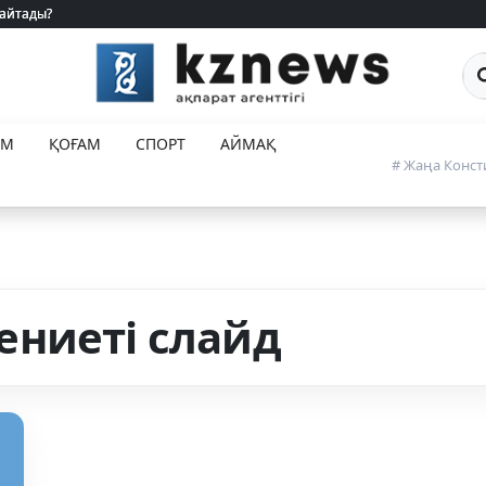
 айтады?
 айтады?
Са
ЕМ
ҚОҒАМ
СПОРТ
АЙМАҚ
# Жаңа Конст
ниеті слайд