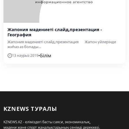
Жапония мәдениеті слайд,презентация -
География
Жапония мәдениеті слайд,презентация Жапон үйлерінде
жиһаз аз болады...
•
Білім
13 наурыз 2019
KZNEWS ТУРАЛЫ
KZNEWS.KZ - еліміздегі басты саяси, экономикалық,
мәдени және спорт жаңалықтарының сенімді дереккөзі.