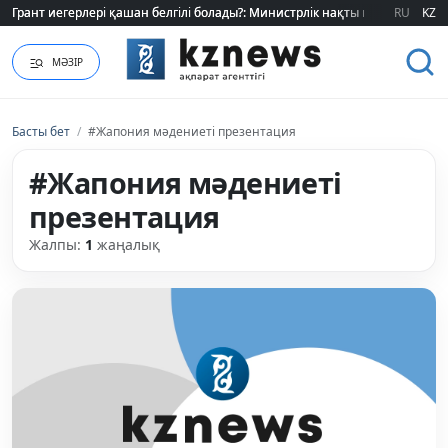
Грант иегерлері қашан белгілі болады?: Министрлік нақты мерзімді атад
Грант иегерлері қашан белгілі болады?: Министрлік нақты мерзімді атад
RU
KZ
МӘЗІР
Басты бет
/
#Жапония мәдениеті презентация
#Жапония мәдениеті
презентация
Жалпы:
1
жаңалық