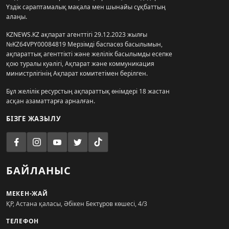
Үздік сараптамалық мақала мен шынайы сұқбаттың
алаңы.
KZNEWS.KZ ақпарат агенттігі 29.12.2023 жылғы
№KZ64VPY00084819 Мерзімді баспасөз басылымын,
ақпараттық агенттікті және желілік басылымды есепке
қою туралы куәлігі, Ақпарат және коммуникация
министрлігінің Ақпарат комитетімен берілген.
Бұл желілік ресурстың ақпараттық өнімдері 18 жастан
асқан азаматтарға арналған.
БІЗГЕ ЖАЗЫЛУ
БАЙЛАНЫС
МЕКЕН-ЖАЙ
ҚР, Астана қаласы, Әбікен Бектұров көшесі, 4/3
ТЕЛЕФОН