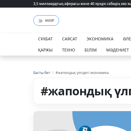
3,5 миллиардтың аферасы және 40 күндік сәбидің көз
3,5 миллиардтың аферасы және 40 күндік сәбидің көз
МӘЗІР
СҰХБАТ
САЯСАТ
ЭКОНОМИКА
ӘЛ
ҚАРЖЫ
ТЕХНО
БІЛІМ
МӘДЕНИЕТ
Басты бет
/
#жапондық үлгідегі экономика
#жапондық үлг