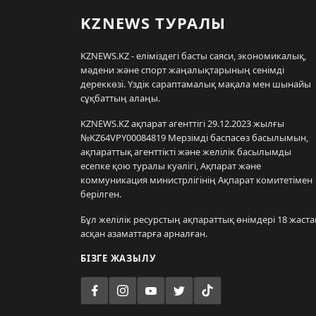
KZNEWS ТУРАЛЫ
KZNEWS.KZ - еліміздегі басты саяси, экономикалық,
мәдени және спорт жаңалықтарының сенімді
дереккөзі. Үздік сараптамалық мақала мен шынайы
сұқбаттың алаңы.
KZNEWS.KZ ақпарат агенттігі 29.12.2023 жылғы
№KZ64VPY00084819 Мерзімді баспасөз басылымын,
ақпараттық агенттікті және желілік басылымды
есепке қою туралы куәлігі, Ақпарат және
коммуникация министрлігінің Ақпарат комитетімен
берілген.
Бұл желілік ресурстың ақпараттық өнімдері 18 жаста
асқан азаматтарға арналған.
БІЗГЕ ЖАЗЫЛУ