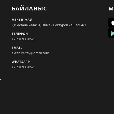
БАЙЛАНЫС
М
МЕКЕН-ЖАЙ
ҚР, Астана қаласы, Әбікен Бектұров көшесі, 4/3
ТЕЛЕФОН
+7 701 933 8520
EMAIL
aktan.yeltay@gmail.com
WHATSAPP
+7 701 933 8520
н