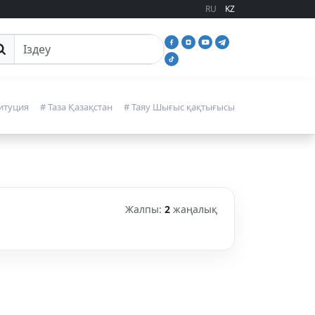
RU
KZ
йттан іздеу
итуция
# Таза Қазақстан
# Таяу Шығыс қақтығысы
Жалпы:
2
жаңалық