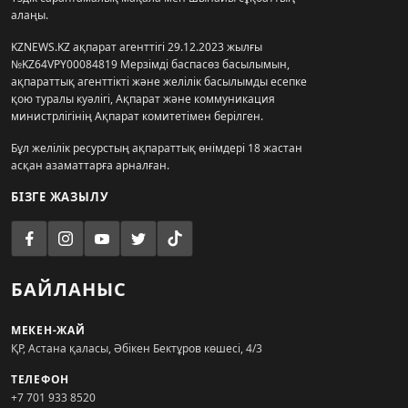
алаңы.
KZNEWS.KZ ақпарат агенттігі 29.12.2023 жылғы
№KZ64VPY00084819 Мерзімді баспасөз басылымын,
ақпараттық агенттікті және желілік басылымды есепке
қою туралы куәлігі, Ақпарат және коммуникация
министрлігінің Ақпарат комитетімен берілген.
Бұл желілік ресурстың ақпараттық өнімдері 18 жастан
асқан азаматтарға арналған.
БІЗГЕ ЖАЗЫЛУ
БАЙЛАНЫС
МЕКЕН-ЖАЙ
ҚР, Астана қаласы, Әбікен Бектұров көшесі, 4/3
ТЕЛЕФОН
+7 701 933 8520