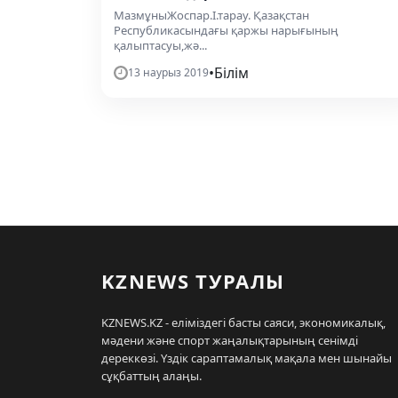
МазмұныЖоспар.І.тарау. Қазақстан
Республикасындағы қаржы нарығының
қалыптасуы,жә...
•
Білім
13 наурыз 2019
KZNEWS ТУРАЛЫ
KZNEWS.KZ - еліміздегі басты саяси, экономикалық,
мәдени және спорт жаңалықтарының сенімді
дереккөзі. Үздік сараптамалық мақала мен шынайы
сұқбаттың алаңы.