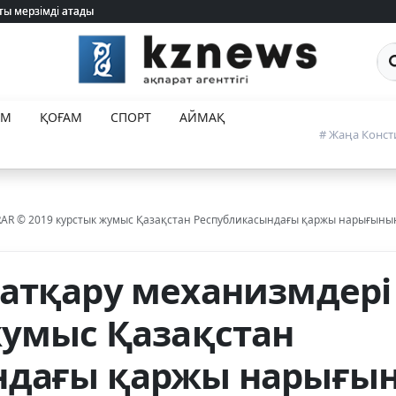
ты мерзімді атады
ты мерзімді атады
Са
ЕМ
ҚОҒАМ
СПОРТ
АЙМАҚ
# Жаңа Конст
RAR © 2019 курстык жумыс Қазақстан Республикасындағы қаржы нарығыны
атқару механизмдері
жумыс Қазақстан
ндағы қаржы нарығы