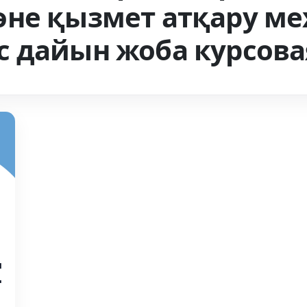
не қызмет атқару ме
 дайын жоба курсова
н
ң