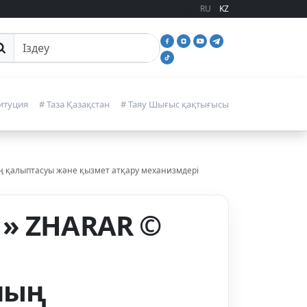
RU
KZ
йттан іздеу
итуция
# Таза Қазақстан
# Таяу Шығыс қақтығысы
ң қалыптасуы және қызмет атқару механизмдері
 » ZHARAR ©
ның