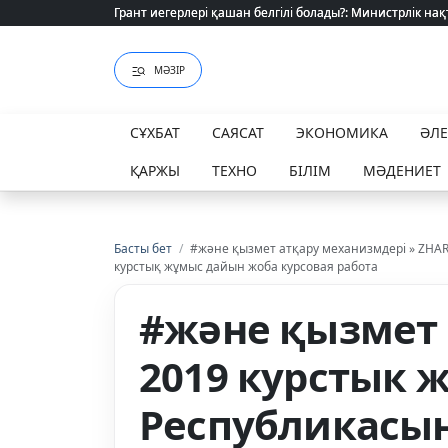
Грант иегерлері қашан белгілі болады?: Министрлік нақ
Грант иегерлері қашан белгілі болады?: Министрлік нақ
МӘЗІР
СҰХБАТ
САЯСАТ
ЭКОНОМИКА
ӘЛ
ҚАРЖЫ
ТЕХНО
БІЛІМ
МӘДЕНИЕТ
Басты бет
/
#және қызмет атқару механизмдері » ZHA
курстық жұмыс дайын жоба курсовая работа
#және қызмет 
2019 курстык 
Республикасы