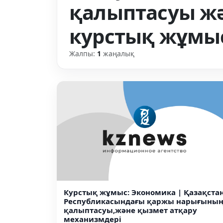
қалыптасуы жә
курстық жұмыс
Жалпы:
1
жаңалық
Курстық жұмыс: Экономика | Қазақста
Республикасындағы қаржы нарығыны
қалыптасуы,және қызмет атқару
механизмдері