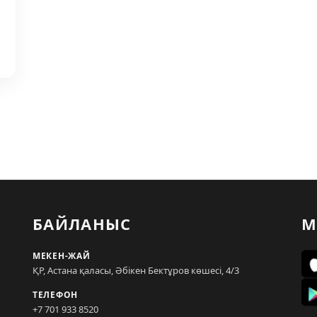
БАЙЛАНЫС
М
МЕКЕН-ЖАЙ
ҚР, Астана қаласы, Әбікен Бектұров көшесі, 4/3
ТЕЛЕФОН
+7 701 933 8520