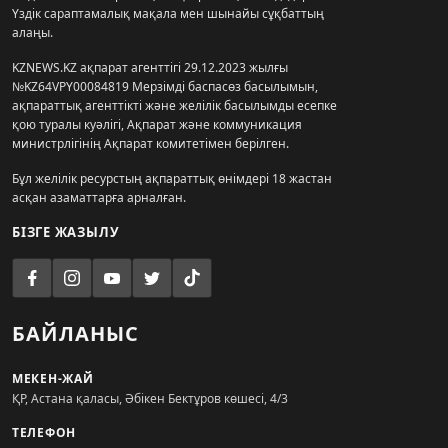
Үздік сараптамалық мақала мен шынайы сұқбаттың
алаңы.
KZNEWS.KZ ақпарат агенттігі 29.12.2023 жылғы
№KZ64VPY00084819 Мерзімді баспасөз басылымын,
ақпараттық агенттікті және желілік басылымды есепке
қою туралы куәлігі, Ақпарат және коммуникация
министрлігінің Ақпарат комитетімен берілген.
Бұл желілік ресурстың ақпараттық өнімдері 18 жастан
асқан азаматтарға арналған.
БІЗГЕ ЖАЗЫЛУ
БАЙЛАНЫС
МЕКЕН-ЖАЙ
ҚР, Астана қаласы, Әбікен Бектұров көшесі, 4/3
ТЕЛЕФОН