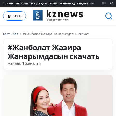
Тоқаев Бекболат Тілеуханды мерейтойымен құттықтап, шығармашылық т
Тоқаев Бекболат Тілеуханды мерейтойымен құттықтап, шығармашылық т
RU
KZ
МӘЗІР
Басты бет
/
#Жанболат Жазира Жанарымдасын скачать
#Жанболат Жазира
Жанарымдасын скачать
Жалпы:
1
жаңалық