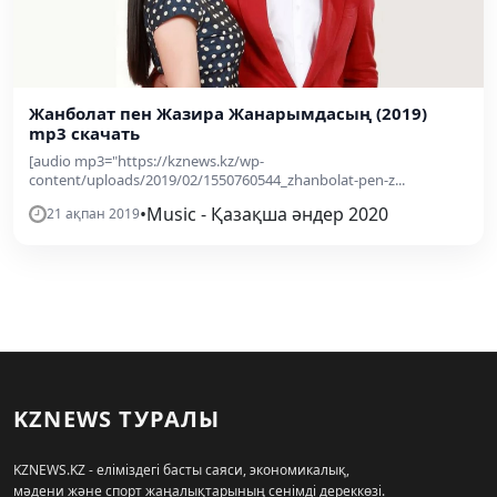
Жанболат пен Жазира Жанарымдасың (2019)
mp3 скачать
[audio mp3="https://kznews.kz/wp-
content/uploads/2019/02/1550760544_zhanbolat-pen-z...
•
Music - Қазақша әндер 2020
21 ақпан 2019
KZNEWS ТУРАЛЫ
KZNEWS.KZ - еліміздегі басты саяси, экономикалық,
мәдени және спорт жаңалықтарының сенімді дереккөзі.