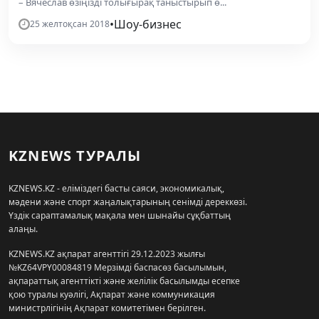
– Вячеслав өзіңізді толығырақ таныстырып ө...
•
Шоу-бизнес
25 желтоқсан 2018
KZNEWS ТУРАЛЫ
KZNEWS.KZ - еліміздегі басты саяси, экономикалық,
мәдени және спорт жаңалықтарының сенімді дереккөзі.
Үздік сараптамалық мақала мен шынайы сұқбаттың
алаңы.
KZNEWS.KZ ақпарат агенттігі 29.12.2023 жылғы
№KZ64VPY00084819 Мерзімді баспасөз басылымын,
ақпараттық агенттікті және желілік басылымды есепке
қою туралы куәлігі, Ақпарат және коммуникация
министрлігінің Ақпарат комитетімен берілген.