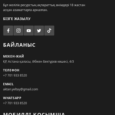
Бұл желілік ресурстың ақпараттық өнімдері 18 жастан
асқан азаматтарға арналған.
БІЗГЕ ЖАЗЫЛУ
БАЙЛАНЫС
МЕКЕН-ЖАЙ
ҚР, Астана қаласы, Әбікен Бектұров көшесі, 4/3
ТЕЛЕФОН
+7 701 933 8520
EMAIL
aktan.yeltay@gmail.com
WHATSAPP
+7 701 933 8520
МОБИЛДІ ҚОСЫМША