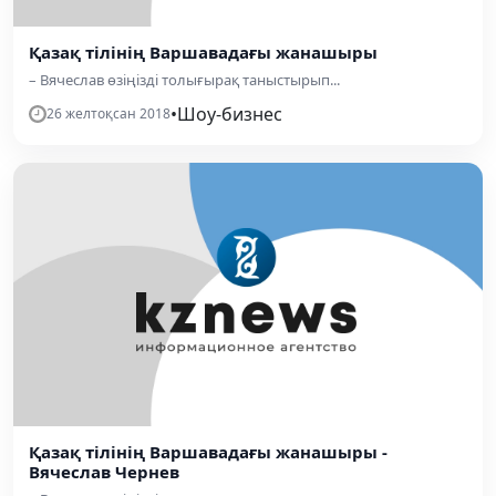
Қазақ тілінің Варшавадағы жанашыры
– Вячеслав өзіңізді толы­ғы­рақ таныстырып...
•
Шоу-бизнес
26 желтоқсан 2018
Қазақ тілінің Варшавадағы жанашыры -
Вячеслав Чернев