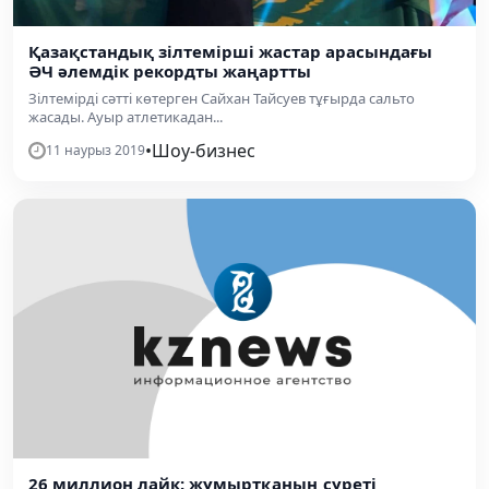
Қазақстандық зілтемірші жастар арасындағы
ӘЧ әлемдік рекордты жаңартты
Зілтемірді сәтті көтерген Сайхан Тайсуев тұғырда сальто
жасады. Ауыр атлетикадан...
•
Шоу-бизнес
11 наурыз 2019
26 миллион лайк: жұмыртқаның суреті