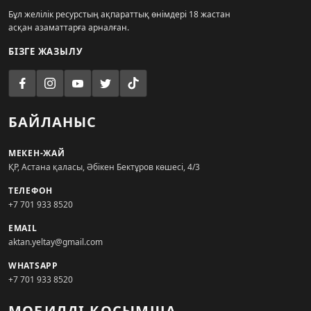
Бұл желілік ресурстың ақпараттық өнімдері 18 жастан
асқан азаматтарға арналған.
БІЗГЕ ЖАЗЫЛУ
БАЙЛАНЫС
МЕКЕН-ЖАЙ
ҚР, Астана қаласы, Әбікен Бектұров көшесі, 4/3
ТЕЛЕФОН
+7 701 933 8520
EMAIL
aktan.yeltay@gmail.com
WHATSAPP
+7 701 933 8520
МОБИЛДІ ҚОСЫМША