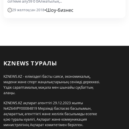
сілтеме алу59 0 0Алматылық...
•
Шоу-бизнес
29 желтоқсан 2018
KZNEWS ТУРАЛЫ
KZNEWS.KZ - еліміздегі басты саяси, экономикалық,
мәдени және спорт жаңалықтарының сенімді дереккөзі.
Үздік сараптамалық мақала мен шынайы сұқбаттың
алаңы.
KZNEWS.KZ ақпарат агенттігі 29.12.2023 жылғы
№KZ64VPY00084819 Мерзімді баспасөз басылымын,
ақпараттық агенттікті және желілік басылымды есепке
қою туралы куәлігі, Ақпарат және коммуникация
министрлігінің Ақпарат комитетімен берілген.