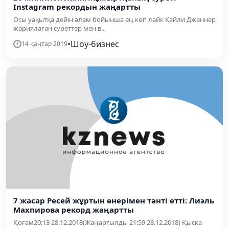
Instagram рекордын жаңартты
Осы уақытқа дейін әлем бойынша ең көп лайк Кайли Дженнер
жариялаған суреттер мен в...
•
Шоу-бизнес
14 қаңтар 2019
7 жасар Ресей жұртын өнерімен тәнті етті: Лиэль
Махпирова рекорд жаңартты
Қоғам20:13 28.12.2018(Жаңартылды 21:59 28.12.2018) Қысқа