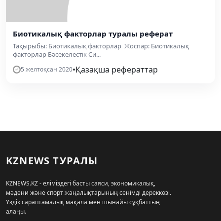
Биотикалық факторлар туралы реферат
Тақырыбы: Биотикалық факторлар Жоспар: Биотикалық
факторлар Бәсекелестік Си...
•
Қазақша рефераттар
5 желтоқсан 2020
KZNEWS ТУРАЛЫ
KZNEWS.KZ - еліміздегі басты саяси, экономикалық,
мәдени және спорт жаңалықтарының сенімді дереккөзі.
Үздік сараптамалық мақала мен шынайы сұқбаттың
алаңы.