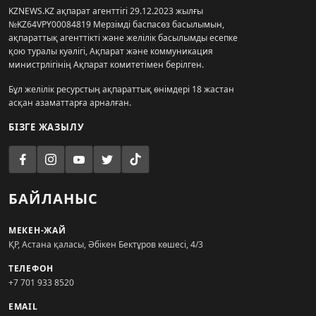
KZNEWS.KZ ақпарат агенттігі 29.12.2023 жылғы
№KZ64VPY00084819 Мерзімді баспасөз басылымын,
ақпараттық агенттікті және желілік басылымды есепке
қою туралы куәлігі, Ақпарат және коммуникация
министрлігінің Ақпарат комитетімен берілген.
Бұл желілік ресурстың ақпараттық өнімдері 18 жастан
асқан азаматтарға арналған.
БІЗГЕ ЖАЗЫЛУ
БАЙЛАНЫС
МЕКЕН-ЖАЙ
ҚР, Астана қаласы, Әбікен Бектұров көшесі, 4/3
ТЕЛЕФОН
+7 701 933 8520
EMAIL