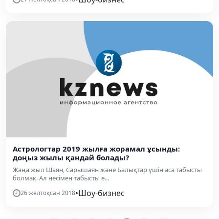
Астрологтар 2019 жылға жорамал ұсынды:
доңыз жылы қандай болады?
Жаңа жыл Шаян, Сарышаян және Балықтар үшін аса табысты
болмақ. Ал несімен табысты е...
•
Шоу-бизнес
26 желтоқсан 2018