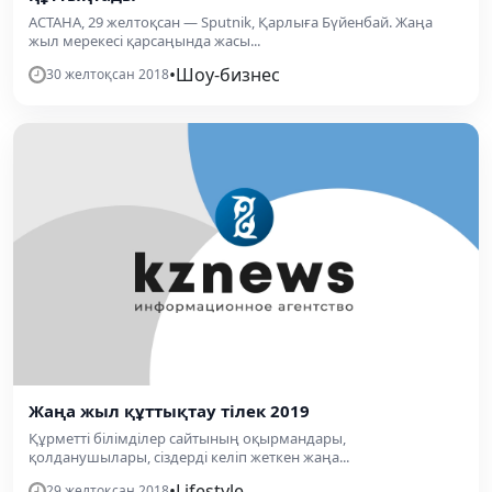
АСТАНА, 29 желтоқсан — Sputnik, Қарлыға Бүйенбай. Жаңа
жыл мерекесі қарсаңында жасы...
•
Шоу-бизнес
30 желтоқсан 2018
Жаңа жыл құттықтау тілек 2019
Құрметті білімділер сайтының оқырмандары,
қолданушылары, сіздерді келіп жеткен жаңа...
•
Lifestyle
29 желтоқсан 2018