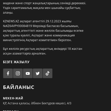
мәдени және спорт жаңалықтарының сенімді дереккөзі.
Үздік сараптамалық мақала мен шынайы сұқбаттың
алаңы.
KZNEWS.KZ ақпарат агенттігі 29.12.2023 жылғы
№KZ64VPY00084819 Мерзімді баспасөз басылымын,
ақпараттық агенттікті және желілік басылымды есепке
қою туралы куәлігі, Ақпарат және коммуникация
министрлігінің Ақпарат комитетімен берілген.
Бұл желілік ресурстың ақпараттық өнімдері 18 жастан
асқан азаматтарға арналған.
БІЗГЕ ЖАЗЫЛУ
БАЙЛАНЫС
МЕКЕН-ЖАЙ
ҚР, Астана қаласы, Әбікен Бектұров көшесі, 4/3