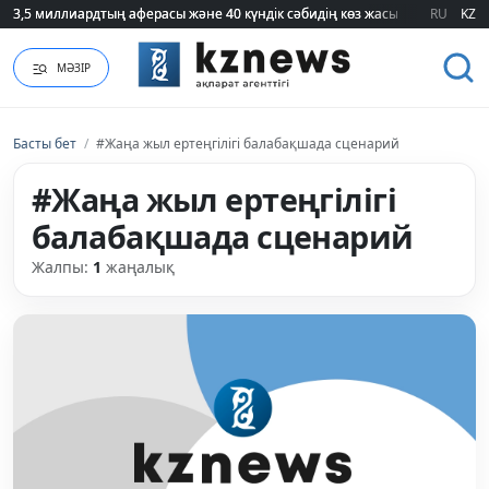
3,5 миллиардтың аферасы және 40 күндік сәбидің көз жасы: Медицинад
3,5 миллиардтың аферасы және 40 күндік сәбидің көз жасы: Медицинад
RU
KZ
МӘЗІР
Басты бет
/
#Жаңа жыл ертеңгілігі балабақшада сценарий
#Жаңа жыл ертеңгілігі
балабақшада сценарий
Жалпы:
1
жаңалық