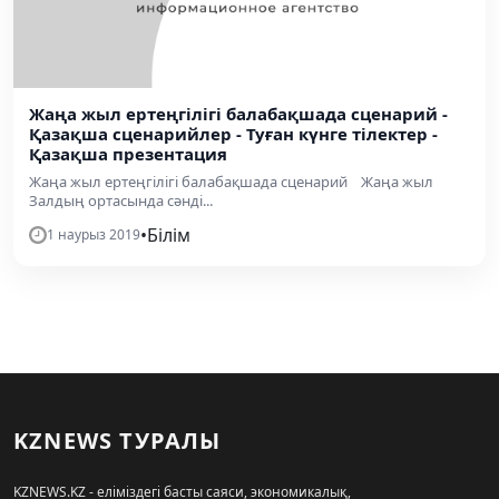
Жаңа жыл ертеңгілігі балабақшада сценарий -
Қазақша сценарийлер - Туған күнге тілектер -
Қазақша презентация
Жаңа жыл ертеңгілігі балабақшада сценарий Жаңа жыл
Залдың ортасында сәнді...
•
Білім
1 наурыз 2019
KZNEWS ТУРАЛЫ
KZNEWS.KZ - еліміздегі басты саяси, экономикалық,