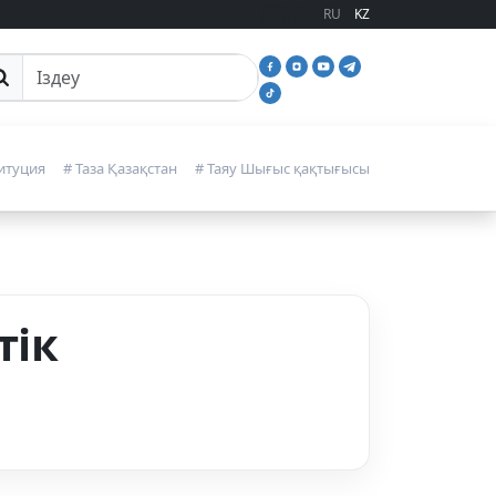
RU
KZ
йттан іздеу
итуция
# Таза Қазақстан
# Таяу Шығыс қақтығысы
тік