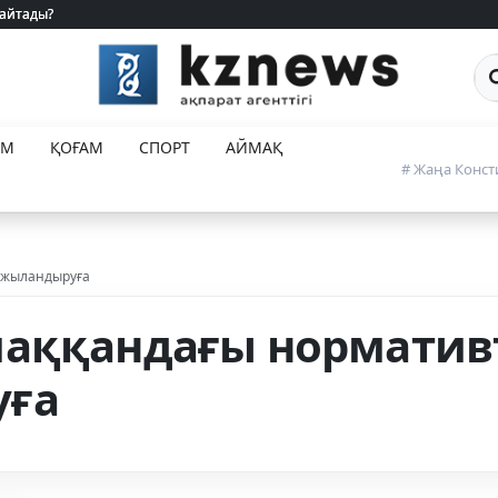
 айтады?
 айтады?
Са
ЕМ
ҚОҒАМ
СПОРТ
АЙМАҚ
# Жаңа Конст
ржыландыруға
шаққандағы норматив
уға