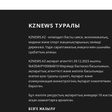
KZNEWS ТУРАЛЫ
KZNEWS.KZ - еліміздегі басты саяси, экономикалық,
мәдени және спорт жаңалықтарының сенімді
дереккөзі. Үздік сараптамалық мақала мен шынайы
сұқбаттың алаңы.
KZNEWS.KZ ақпарат агенттігі 29.12.2023 жылғы
№KZ64VPY00084819 Мерзімді баспасөз басылымын,
ақпараттық агенттікті және желілік басылымды
есепке қою туралы куәлігі, Ақпарат және
коммуникация министрлігінің Ақпарат комитетімен
берілген.
Бұл желілік ресурстың ақпараттық өнімдері 18 жаста
асқан азаматтарға арналған.
БІЗГЕ ЖАЗЫЛУ