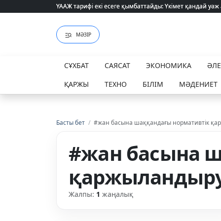
ҮААЖ тарифі екі есеге қымбаттайды: Үкімет қандай уәж
ҮААЖ тарифі екі есеге қымбаттайды: Үкімет қандай уәж
МӘЗІР
СҰХБАТ
САЯСАТ
ЭКОНОМИКА
ӘЛ
ҚАРЖЫ
ТЕХНО
БІЛІМ
МӘДЕНИЕТ
Басты бет
/
#жан басына шаққандағы нормативтік қа
#жан басына 
қаржыландыр
Жалпы:
1
жаңалық