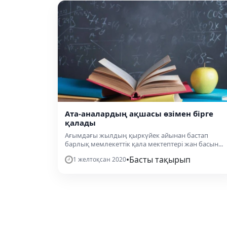
Ата-аналардың ақшасы өзімен бірге
қалады
Ағымдағы жылдың қыркүйек айынан бастап
барлық мемлекеттік қала мектептері жан басын...
•
Басты тақырып
1 желтоқсан 2020