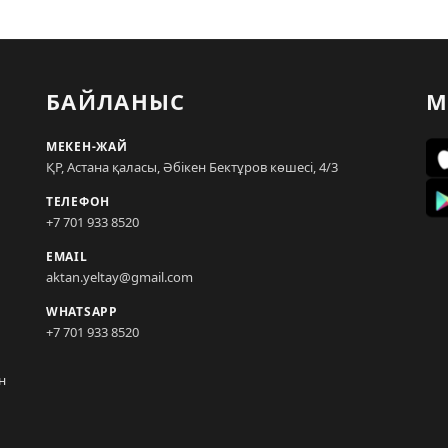
БАЙЛАНЫС
М
МЕКЕН-ЖАЙ
ҚР, Астана қаласы, Әбікен Бектұров көшесі, 4/3
ТЕЛЕФОН
+7 701 933 8520
EMAIL
aktan.yeltay@gmail.com
WHATSAPP
+7 701 933 8520
н