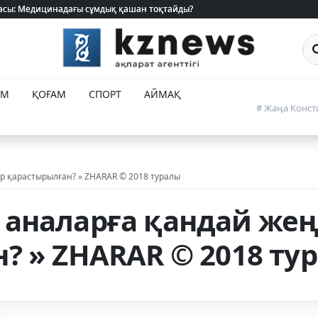
 жасы: Медицинадағы сұмдық қашан тоқтайды?
 жасы: Медицинадағы сұмдық қашан тоқтайды?
Са
ЕМ
ҚОҒАМ
СПОРТ
АЙМАҚ
# Жаңа Конст
р қарастырылған? » ZHARAR © 2018 туралы
аналарға қандай жең
? » ZHARAR © 2018 ту