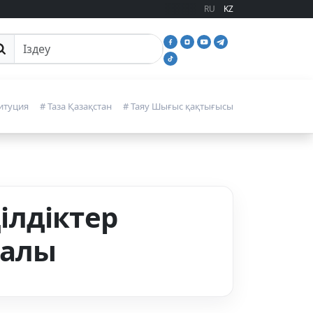
RU
KZ
йттан іздеу
итуция
# Таза Қазақстан
# Таяу Шығыс қақтығысы
ілдіктер
ралы