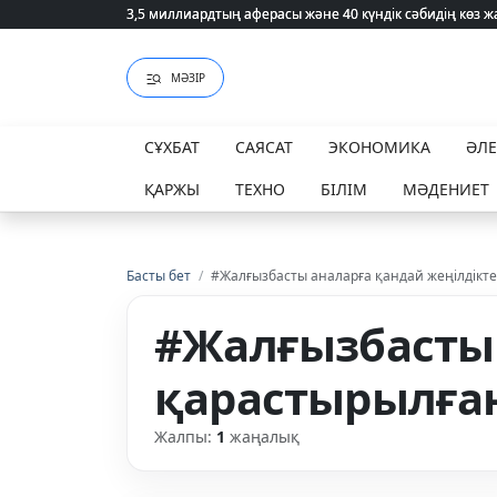
3,5 миллиардтың аферасы және 40 күндік сәбидің көз
3,5 миллиардтың аферасы және 40 күндік сәбидің көз
МӘЗІР
СҰХБАТ
САЯСАТ
ЭКОНОМИКА
ӘЛ
ҚАРЖЫ
ТЕХНО
БІЛІМ
МӘДЕНИЕТ
Басты бет
/
#Жалғызбасты аналарға қандай жеңілдікте
#Жалғызбасты 
қарастырылған
Жалпы:
1
жаңалық