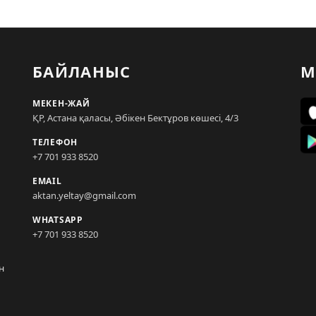
БАЙЛАНЫС
М
МЕКЕН-ЖАЙ
ҚР, Астана қаласы, Әбікен Бектұров көшесі, 4/3
ТЕЛЕФОН
+7 701 933 8520
EMAIL
aktan.yeltay@gmail.com
WHATSAPP
+7 701 933 8520
н