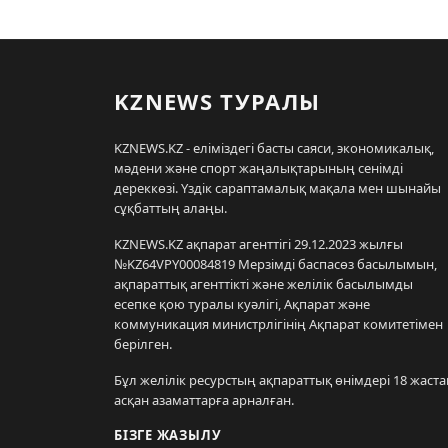
KZNEWS ТУРАЛЫ
KZNEWS.KZ - еліміздегі басты саяси, экономикалық,
мәдени және спорт жаңалықтарының сенімді
дереккөзі. Үздік сараптамалық мақала мен шынайы
сұқбаттың алаңы.
KZNEWS.KZ ақпарат агенттігі 29.12.2023 жылғы
№KZ64VPY00084819 Мерзімді баспасөз басылымын,
ақпараттық агенттікті және желілік басылымды
есепке қою туралы куәлігі, Ақпарат және
коммуникация министрлігінің Ақпарат комитетімен
берілген.
Бұл желілік ресурстың ақпараттық өнімдері 18 жаста
асқан азаматтарға арналған.
БІЗГЕ ЖАЗЫЛУ