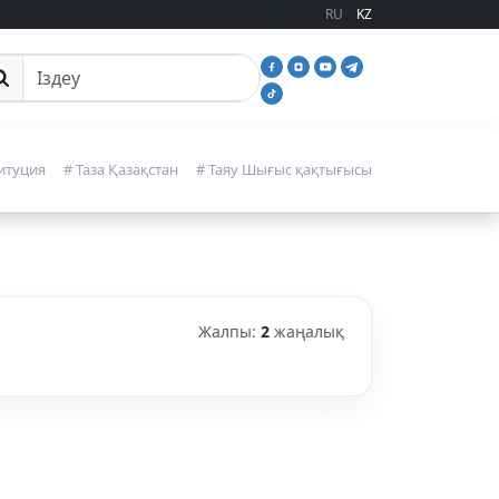
RU
KZ
йттан іздеу
итуция
# Таза Қазақстан
# Таяу Шығыс қақтығысы
Жалпы:
2
жаңалық