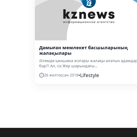
Дамыған мемлекет басшыларының
жалақылары
Әлемде қаншама жоғары жалақы алатын адамда
бар?! Ал, сіз Жер шарындағы...
•
Lifestyle
26 желтоқсан 2018