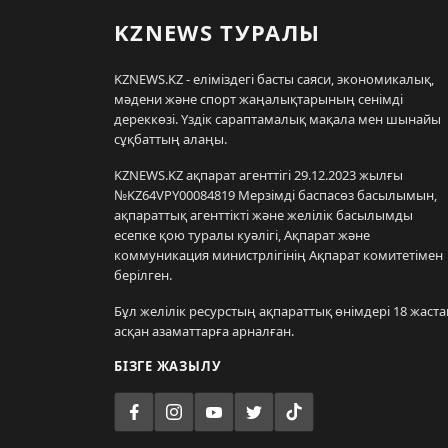
KZNEWS ТУРАЛЫ
KZNEWS.KZ - еліміздегі басты саяси, экономикалық,
мәдени және спорт жаңалықтарының сенімді
дереккөзі. Үздік сараптамалық мақала мен шынайы
сұқбаттың алаңы.
KZNEWS.KZ ақпарат агенттігі 29.12.2023 жылғы
№KZ64VPY00084819 Мерзімді баспасөз басылымын,
ақпараттық агенттікті және желілік басылымды
есепке қою туралы куәлігі, Ақпарат және
коммуникация министрлігінің Ақпарат комитетімен
берілген.
Бұл желілік ресурстың ақпараттық өнімдері 18 жаста
асқан азаматтарға арналған.
БІЗГЕ ЖАЗЫЛУ