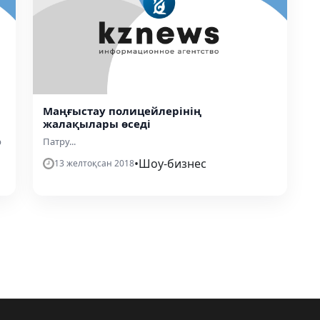
Маңғыстау полицейлерінің
жалақылары өседі
р
Патру...
•
Шоу-бизнес
13 желтоқсан 2018