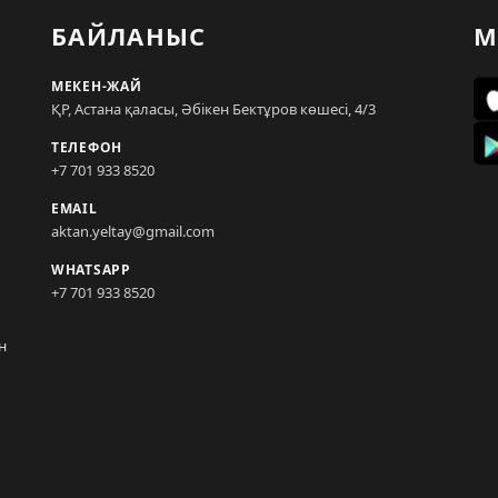
БАЙЛАНЫС
М
МЕКЕН-ЖАЙ
ҚР, Астана қаласы, Әбікен Бектұров көшесі, 4/3
ТЕЛЕФОН
+7 701 933 8520
EMAIL
aktan.yeltay@gmail.com
WHATSAPP
+7 701 933 8520
н