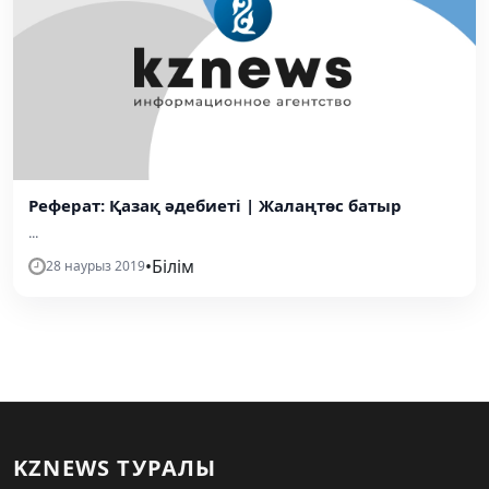
Реферат: Қазақ әдебиеті | Жалаңтөс батыр
...
•
Білім
28 наурыз 2019
KZNEWS ТУРАЛЫ