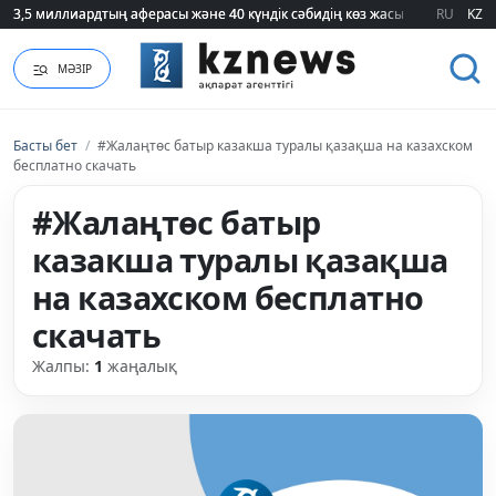
3,5 миллиардтың аферасы және 40 күндік сәбидің көз жасы: Медицинад
3,5 миллиардтың аферасы және 40 күндік сәбидің көз жасы: Медицинад
RU
KZ
МӘЗІР
Басты бет
/
#Жалаңтөс батыр казакша туралы қазақша на казахском
бесплатно скачать
#Жалаңтөс батыр
казакша туралы қазақша
на казахском бесплатно
скачать
Жалпы:
1
жаңалық