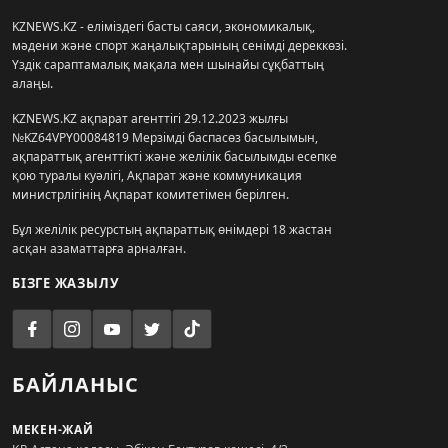
KZNEWS.KZ - еліміздегі басты саяси, экономикалық,
мәдени және спорт жаңалықтарының сенімді дереккөзі.
Үздік сараптамалық мақала мен шынайы сұқбаттың
алаңы.
KZNEWS.KZ ақпарат агенттігі 29.12.2023 жылғы
№KZ64VPY00084819 Мерзімді баспасөз басылымын,
ақпараттық агенттікті және желілік басылымды есепке
қою туралы куәлігі, Ақпарат және коммуникация
министрлігінің Ақпарат комитетімен берілген.
Бұл желілік ресурстың ақпараттық өнімдері 18 жастан
асқан азаматтарға арналған.
БІЗГЕ ЖАЗЫЛУ
БАЙЛАНЫС
МЕКЕН-ЖАЙ