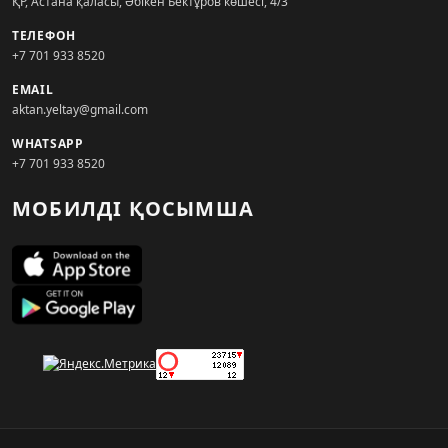
ҚР, Астана қаласы, Әбікен Бектұров көшесі, 4/3
ТЕЛЕФОН
+7 701 933 8520
EMAIL
aktan.yeltay@gmail.com
WHATSAPP
+7 701 933 8520
МОБИЛДІ ҚОСЫМША