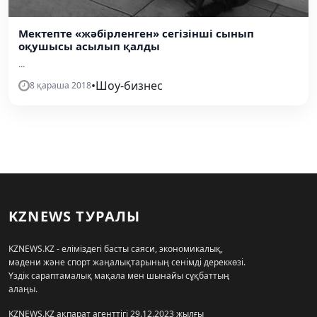
Мектепте «жәбірленген» сегізінші сынып
оқушысы асылып қалды
...
•
Шоу-бизнес
8 қараша 2018
KZNEWS ТУРАЛЫ
KZNEWS.KZ - еліміздегі басты саяси, экономикалық,
мәдени және спорт жаңалықтарының сенімді дереккөзі.
Үздік сараптамалық мақала мен шынайы сұқбаттың
алаңы.
KZNEWS.KZ ақпарат агенттігі 29.12.2023 жылғы