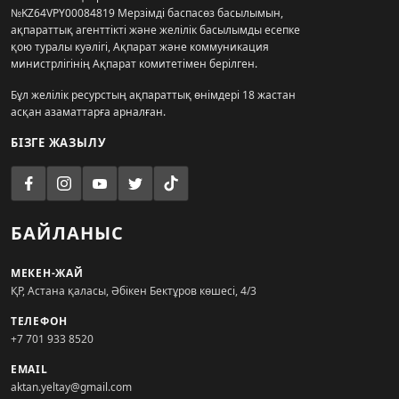
№KZ64VPY00084819 Мерзімді баспасөз басылымын,
ақпараттық агенттікті және желілік басылымды есепке
қою туралы куәлігі, Ақпарат және коммуникация
министрлігінің Ақпарат комитетімен берілген.
Бұл желілік ресурстың ақпараттық өнімдері 18 жастан
асқан азаматтарға арналған.
БІЗГЕ ЖАЗЫЛУ
БАЙЛАНЫС
МЕКЕН-ЖАЙ
ҚР, Астана қаласы, Әбікен Бектұров көшесі, 4/3
ТЕЛЕФОН
+7 701 933 8520
EMAIL
aktan.yeltay@gmail.com