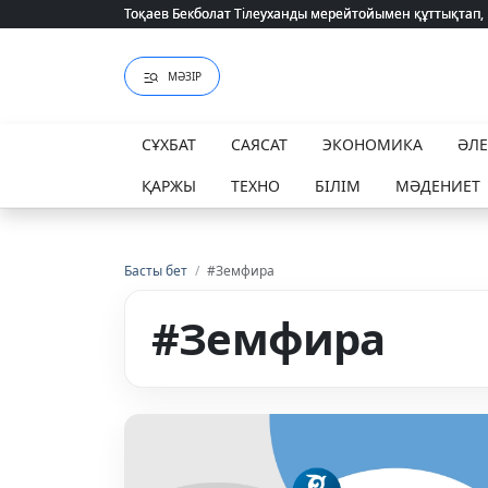
Тоқаев Бекболат Тілеуханды мерейтойымен құттықтап,
Тоқаев Бекболат Тілеуханды мерейтойымен құттықтап,
МӘЗІР
СҰХБАТ
САЯСАТ
ЭКОНОМИКА
ӘЛ
ҚАРЖЫ
ТЕХНО
БІЛІМ
МӘДЕНИЕТ
Басты бет
/
#Земфира
#Земфира