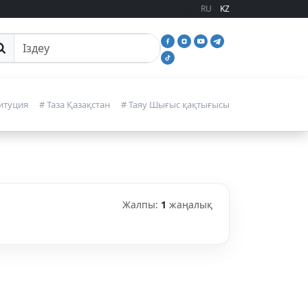
RU
KZ
йттан іздеу
итуция
# Таза Қазақстан
# Таяу Шығыс қақтығысы
Жалпы:
1
жаңалық