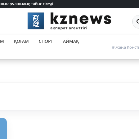
 шығармашылық табыс тіледі
 шығармашылық табыс тіледі
Са
ЕМ
ҚОҒАМ
СПОРТ
АЙМАҚ
# Жаңа Конст