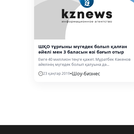
ШҚО тұрғыны мүгедек болып қалған
әйелі мен 3 баласын өзі бағып отыр
Емге 40 миллион теңге қажет. Мұратбек Кәкенов
әйелінің мүгедек болып қалуына дә...
•
Шоу-бизнес
23 қаңтар 2019