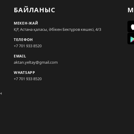
БАЙЛАНЫС
М
МЕКЕН-ЖАЙ
ҚР, Астана қаласы, Әбікен Бектұров көшесі, 4/3
ТЕЛЕФОН
+7 701 933 8520
EMAIL
aktan.yeltay@gmail.com
WHATSAPP
+7 701 933 8520
н