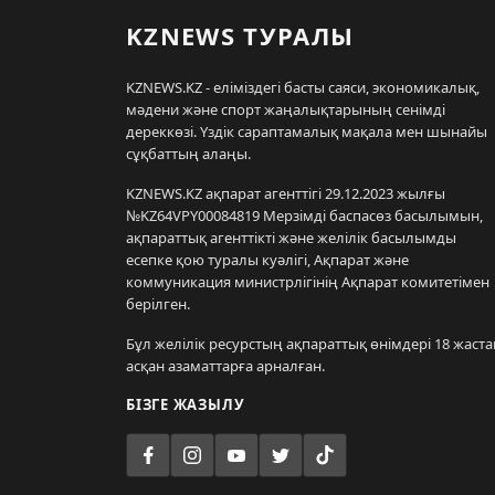
KZNEWS ТУРАЛЫ
KZNEWS.KZ - еліміздегі басты саяси, экономикалық,
мәдени және спорт жаңалықтарының сенімді
дереккөзі. Үздік сараптамалық мақала мен шынайы
сұқбаттың алаңы.
KZNEWS.KZ ақпарат агенттігі 29.12.2023 жылғы
№KZ64VPY00084819 Мерзімді баспасөз басылымын,
ақпараттық агенттікті және желілік басылымды
есепке қою туралы куәлігі, Ақпарат және
коммуникация министрлігінің Ақпарат комитетімен
берілген.
Бұл желілік ресурстың ақпараттық өнімдері 18 жаста
асқан азаматтарға арналған.
БІЗГЕ ЖАЗЫЛУ