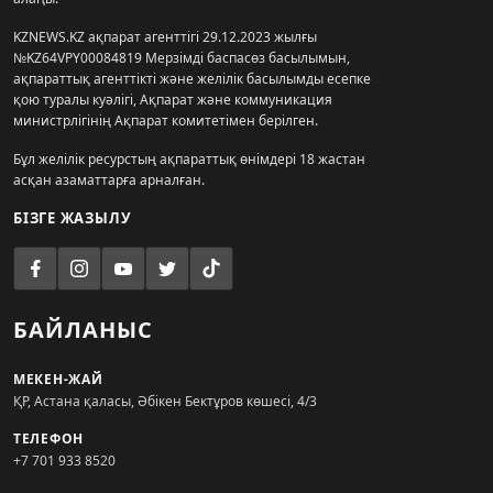
KZNEWS.KZ ақпарат агенттігі 29.12.2023 жылғы
№KZ64VPY00084819 Мерзімді баспасөз басылымын,
ақпараттық агенттікті және желілік басылымды есепке
қою туралы куәлігі, Ақпарат және коммуникация
министрлігінің Ақпарат комитетімен берілген.
Бұл желілік ресурстың ақпараттық өнімдері 18 жастан
асқан азаматтарға арналған.
БІЗГЕ ЖАЗЫЛУ
БАЙЛАНЫС
МЕКЕН-ЖАЙ
ҚР, Астана қаласы, Әбікен Бектұров көшесі, 4/3
ТЕЛЕФОН
+7 701 933 8520