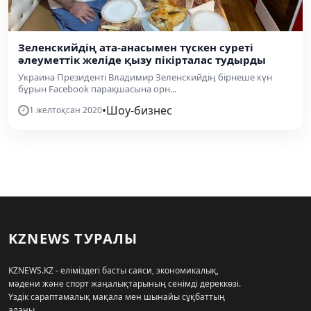
Зеленскийдің ата-анасымен түскен суреті
әлеуметтік желіде қызу пікірталас тудырды
Украина Президенті Владимир Зеленскийдің бірнеше күн
бұрын Facebook парақшасына орн...
•
Шоу-бизнес
1 желтоқсан 2020
KZNEWS ТУРАЛЫ
KZNEWS.KZ - еліміздегі басты саяси, экономикалық,
мәдени және спорт жаңалықтарының сенімді дереккөзі.
Үздік сараптамалық мақала мен шынайы сұқбаттың
алаңы.