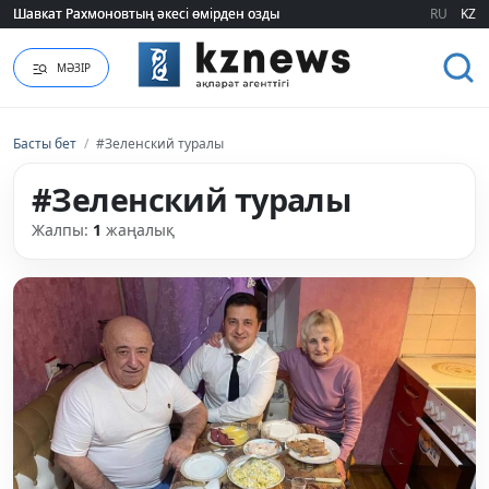
Шавкат Рахмоновтың әкесі өмірден озды
Шавкат Рахмоновтың әкесі өмірден озды
RU
KZ
МӘЗІР
Басты бет
/
#Зеленский туралы
#Зеленский туралы
Жалпы:
1
жаңалық