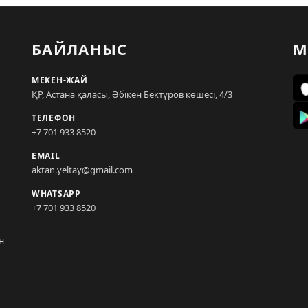
БАЙЛАНЫС
М
МЕКЕН-ЖАЙ
ҚР, Астана қаласы, Әбікен Бектұров көшесі, 4/3
ТЕЛЕФОН
+7 701 933 8520
EMAIL
aktan.yeltay@gmail.com
WHATSAPP
+7 701 933 8520
н