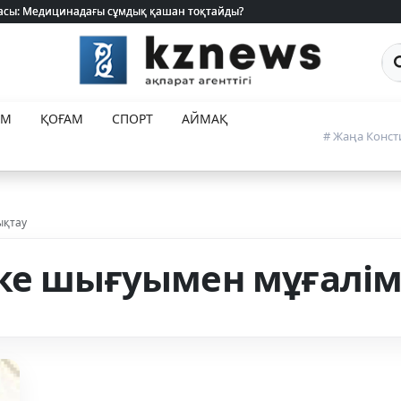
 жасы: Медицинадағы сұмдық қашан тоқтайды?
 жасы: Медицинадағы сұмдық қашан тоқтайды?
Са
ЕМ
ҚОҒАМ
СПОРТ
АЙМАҚ
# Жаңа Конст
ықтау
ке шығуымен мұғалім