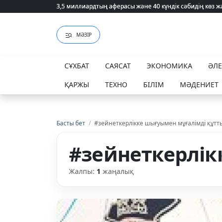
3,5 миллиардтың аферасы және 40 күндік сәбидің көз
3,5 миллиардтың аферасы және 40 күндік сәбидің көз
МӘЗІР
СҰХБАТ
САЯСАТ
ЭКОНОМИКА
ӘЛ
ҚАРЖЫ
ТЕХНО
БІЛІМ
МӘДЕНИЕТ
Басты бет
/
#зейнеткерлікке шығуымен мұғалімді құтт
#зейнеткерлік
Жалпы:
1
жаңалық