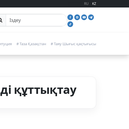
RU
KZ
йттан іздеу
итуция
# Таза Қазақстан
# Таяу Шығыс қақтығысы
ді құттықтау