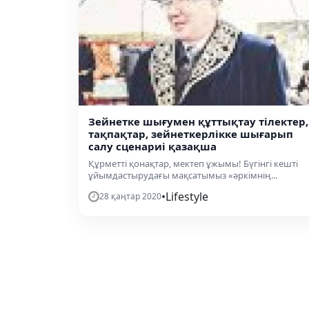
Зейнетке шығумен құттықтау тілектер,
тақпақтар, зейнеткерлікке шығарып
салу сценариі қазақша
Құрметті қонақтар, мектеп ұжымы! Бүгінгі кешті
ұйымдастырудағы мақсатымыз «әркімнің...
•
Lifestyle
28 қаңтар 2020