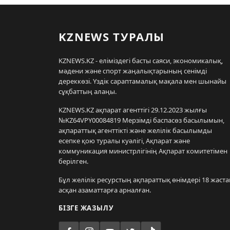
KZNEWS ТУРАЛЫ
KZNEWS.KZ - еліміздегі басты саяси, экономикалық,
мәдени және спорт жаңалықтарының сенімді
дереккөзі. Үздік сараптамалық мақала мен шынайы
сұқбаттың алаңы.
KZNEWS.KZ ақпарат агенттігі 29.12.2023 жылғы
№KZ64VPY00084819 Мерзімді баспасөз басылымын,
ақпараттық агенттікті және желілік басылымды
есепке қою туралы куәлігі, Ақпарат және
коммуникация министрлігінің Ақпарат комитетімен
берілген.
Бұл желілік ресурстың ақпараттық өнімдері 18 жаста
асқан азаматтарға арналған.
БІЗГЕ ЖАЗЫЛУ