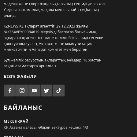
мәдени және спорт жаңалықтарының сенімді дереккөзі.
Үздік сараптамалық мақала мен шынайы сұқбаттың
алаңы.
KZNEWS.KZ ақпарат агенттігі 29.12.2023 жылғы
№KZ64VPY00084819 Мерзімді баспасөз басылымын,
ақпараттық агенттікті және желілік басылымды есепке
қою туралы куәлігі, Ақпарат және коммуникация
министрлігінің Ақпарат комитетімен берілген.
Бұл желілік ресурстың ақпараттық өнімдері 18 жастан
асқан азаматтарға арналған.
БІЗГЕ ЖАЗЫЛУ
БАЙЛАНЫС
МЕКЕН-ЖАЙ
ҚР, Астана қаласы, Әбікен Бектұров көшесі, 4/3