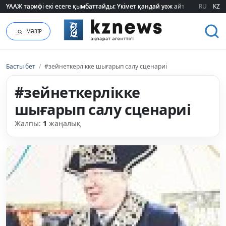
ҮААЖ тарифі екі есеге қымбаттайды: Үкімет қандай уәж айтады?
ҮААЖ тарифі екі есеге қымбаттайды: Үкімет қандай уәж айтады?
RU
KZ
МӘЗІР
Басты бет
/
#зейнеткерлікке шығарып салу сценариі
#зейнеткерлікке
шығарып салу сценариі
Жалпы:
1
жаңалық