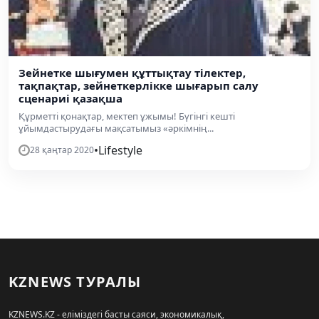
Зейнетке шығумен құттықтау тілектер,
тақпақтар, зейнеткерлікке шығарып салу
сценариі қазақша
Құрметті қонақтар, мектеп ұжымы! Бүгінгі кешті
ұйымдастырудағы мақсатымыз «әркімнің...
•
Lifestyle
28 қаңтар 2020
KZNEWS ТУРАЛЫ
KZNEWS.KZ - еліміздегі басты саяси, экономикалық,