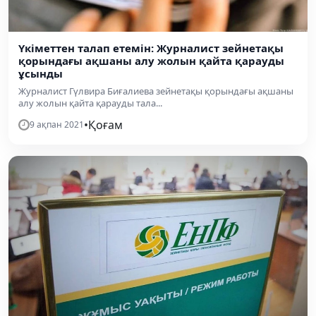
Үкіметтен талап етемін: Журналист зейнетақы
қорындағы ақшаны алу жолын қайта қарауды
ұсынды
Журналист Гүлвира Биғалиева зейнетақы қорындағы ақшаны
алу жолын қайта қарауды тала...
•
Қоғам
9 ақпан 2021