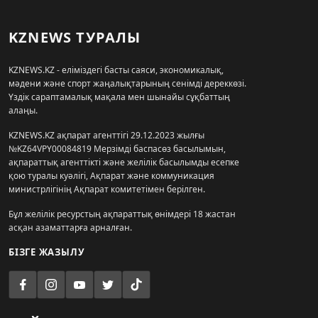
KZNEWS ТУРАЛЫ
KZNEWS.KZ - еліміздегі басты саяси, экономикалық,
мәдени және спорт жаңалықтарының сенімді дереккөзі.
Үздік сараптамалық мақала мен шынайы сұқбаттың
алаңы.
KZNEWS.KZ ақпарат агенттігі 29.12.2023 жылғы
№KZ64VPY00084819 Мерзімді баспасөз басылымын,
ақпараттық агенттікті және желілік басылымды есепке
қою туралы куәлігі, Ақпарат және коммуникация
министрлігінің Ақпарат комитетімен берілген.
Бұл желілік ресурстың ақпараттық өнімдері 18 жастан
асқан азаматтарға арналған.
БІЗГЕ ЖАЗЫЛУ