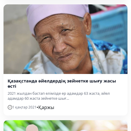
Қазақстанда әйелдердің зейнетке шығу жасы
өсті
2021 жылдан бастап елімізде ер адамдар 63 жаста, әйел
адамдар 60 жаста зейнетке шығ...
•
Қаржы
1 қаңтар 2021