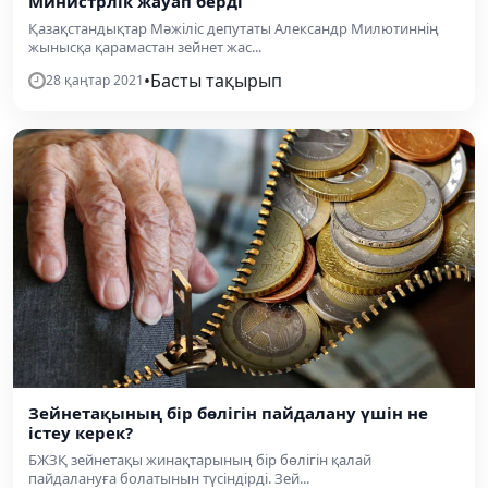
Министрлік жауап берді
Қазақстандықтар Мәжіліс депутаты Александр Милютиннің
жынысқа қарамастан зейнет жас...
•
Басты тақырып
28 қаңтар 2021
Зейнетақының бір бөлігін пайдалану үшін не
істеу керек?
БЖЗҚ зейнетақы жинақтарының бір бөлігін қалай
пайдалануға болатынын түсіндірді. Зей...