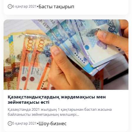
•
Басты тақырып
6 қаңтар 2021
Қазақстандықтардың жәрдемақысы мен
зейнетақысы өсті
Қазақстанда 2021 жылдың 1 қаңтарынан бастап жасына
байланысты зейнетақының мөлшері...
•
Шоу-бизнес
5 қаңтар 2021