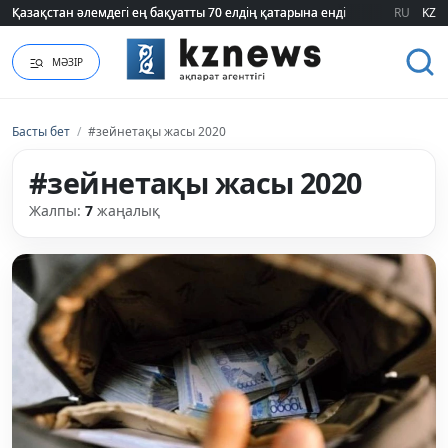
Қазақстан әлемдегі ең бақуатты 70 елдің қатарына енді
Қазақстан әлемдегі ең бақуатты 70 елдің қатарына енді
RU
KZ
МӘЗІР
Басты бет
/
#зейнетақы жасы 2020
#зейнетақы жасы 2020
Жалпы:
7
жаңалық