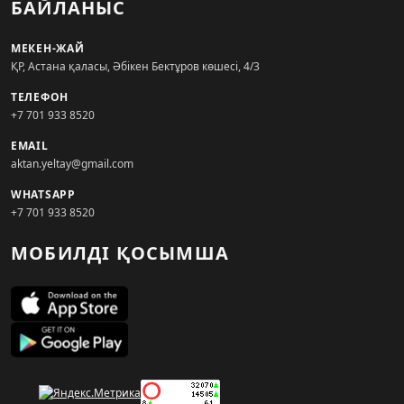
БАЙЛАНЫС
МЕКЕН-ЖАЙ
ҚР, Астана қаласы, Әбікен Бектұров көшесі, 4/3
ТЕЛЕФОН
+7 701 933 8520
EMAIL
aktan.yeltay@gmail.com
WHATSAPP
+7 701 933 8520
МОБИЛДІ ҚОСЫМША