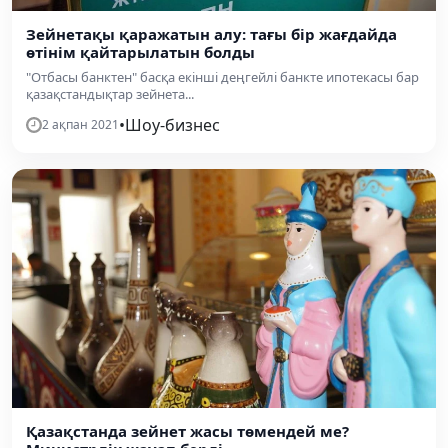
Зейнетақы қаражатын алу: тағы бір жағдайда
өтінім қайтарылатын болды
"Отбасы банктен" басқа екінші деңгейлі банкте ипотекасы бар
қазақстандықтар зейнета...
•
Шоу-бизнес
2 ақпан 2021
Қазақстанда зейнет жасы төмендей ме?