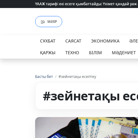
ҮААЖ тарифі екі есеге қымбаттайды: Үкімет қандай уәж
ҮААЖ тарифі екі есеге қымбаттайды: Үкімет қандай уәж
МӘЗІР
СҰХБАТ
САЯСАТ
ЭКОНОМИКА
ӘЛ
ҚАРЖЫ
ТЕХНО
БІЛІМ
МӘДЕНИЕТ
Басты бет
/
#зейнетақы есептеу
#зейнетақы ес