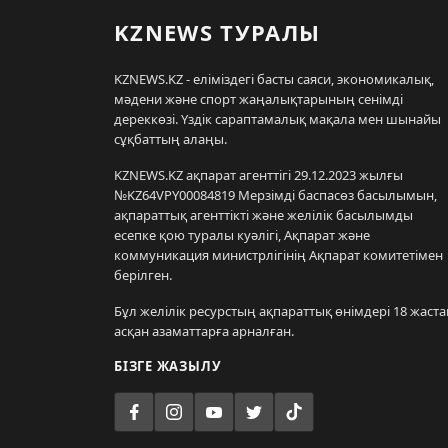
KZNEWS ТУРАЛЫ
KZNEWS.KZ - еліміздегі басты саяси, экономикалық,
мәдени және спорт жаңалықтарының сенімді
дереккөзі. Үздік сараптамалық мақала мен шынайы
сұқбаттың алаңы.
KZNEWS.KZ ақпарат агенттігі 29.12.2023 жылғы
№KZ64VPY00084819 Мерзімді баспасөз басылымын,
ақпараттық агенттікті және желілік басылымды
есепке қою туралы куәлігі, Ақпарат және
коммуникация министрлігінің Ақпарат комитетімен
берілген.
Бұл желілік ресурстың ақпараттық өнімдері 18 жаста
асқан азаматтарға арналған.
БІЗГЕ ЖАЗЫЛУ