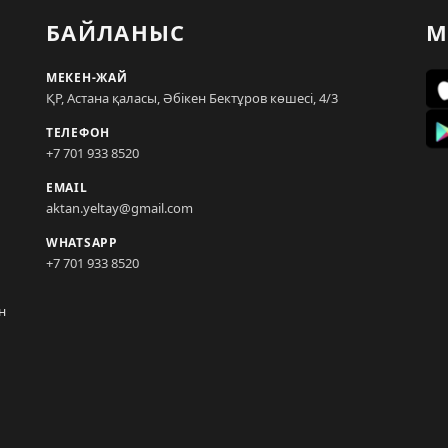
БАЙЛАНЫС
М
МЕКЕН-ЖАЙ
ҚР, Астана қаласы, Әбікен Бектұров көшесі, 4/3
ТЕЛЕФОН
+7 701 933 8520
EMAIL
aktan.yeltay@gmail.com
WHATSAPP
+7 701 933 8520
н