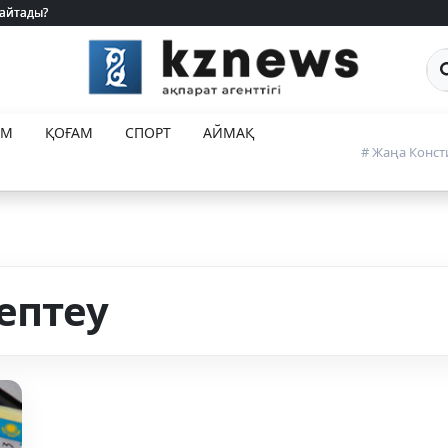
 айтады?
 айтады?
Са
ЕМ
ҚОҒАМ
СПОРТ
АЙМАҚ
# Жаңа Конст
ептеу