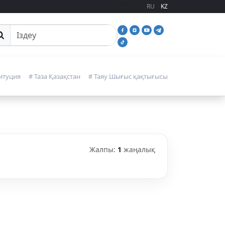
RU
KZ
йттан іздеу
итуция
# Таза Қазақстан
# Таяу Шығыс қақтығысы
Жалпы:
1
жаңалық