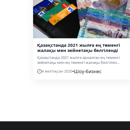
Қазақстанда 2021 жылға ең төменгі
жалақы мен зейнетақы белгіленді
Қазақстанда 2021 жылға арналған ең төменгі
зейнетақы мен ең төменгі жалақы белгілен...
•
Шоу-бизнес
4 желтоқсан 2020